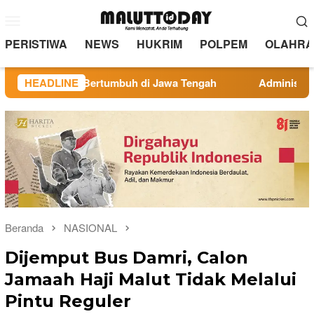
Loncat
Menu
ke
Mobile
konten
PERISTIWA
NEWS
HUKRIM
POLPEM
OLAHRA
tara, Bertumbuh di Jawa Tengah
HEADLINE
Administrasi Veteran J
Beranda
NASIONAL
Dijemput Bus Damri, Calon
Jamaah Haji Malut Tidak Melalui
Pintu Reguler