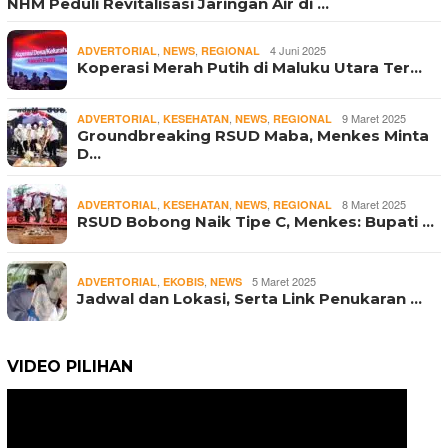
NHM Peduli Revitalisasi Jaringan Air di …
,
,
4 Juni 2025
ADVERTORIAL
NEWS
REGIONAL
Koperasi Merah Putih di Maluku Utara Ter…
,
,
,
9 Maret 2025
ADVERTORIAL
KESEHATAN
NEWS
REGIONAL
Groundbreaking RSUD Maba, Menkes Minta
D…
,
,
,
8 Maret 2025
ADVERTORIAL
KESEHATAN
NEWS
REGIONAL
RSUD Bobong Naik Tipe C, Menkes: Bupati …
,
,
5 Maret 2025
ADVERTORIAL
EKOBIS
NEWS
Jadwal dan Lokasi, Serta Link Penukaran …
VIDEO PILIHAN