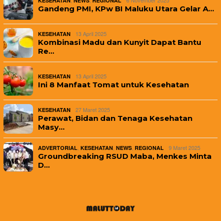
,
,
6 November 2025
KESEHATAN
NEWS
REGIONAL
Gandeng PMI, KPw BI Maluku Utara Gelar A…
13 April 2025
KESEHATAN
Kombinasi Madu dan Kunyit Dapat Bantu
Re…
13 April 2025
KESEHATAN
Ini 8 Manfaat Tomat untuk Kesehatan
27 Maret 2025
KESEHATAN
Perawat, Bidan dan Tenaga Kesehatan
Masy…
,
,
,
9 Maret 2025
ADVERTORIAL
KESEHATAN
NEWS
REGIONAL
Groundbreaking RSUD Maba, Menkes Minta
D…