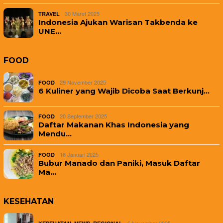
30 Maret 2025
TRAVEL
Indonesia Ajukan Warisan Takbenda ke
UNE…
FOOD
29 November 2025
FOOD
6 Kuliner yang Wajib Dicoba Saat Berkunj…
20 September 2025
FOOD
Daftar Makanan Khas Indonesia yang
Mendu…
16 Januari 2025
FOOD
Bubur Manado dan Paniki, Masuk Daftar
Ma…
KESEHATAN