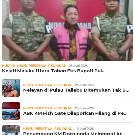
,
,
,
26 Juni 2026
HUKRIM
NEWS
PERISTIWA
REGIONAL
Kejati Maluku Utara Tahan Eks Bupati Pul…
,
,
25 Juni 2026
NEWS
PERISTIWA
REGIONAL
Nelayan di Pulau Taliabu Ditemukan Tak B…
,
,
25 Juni 2026
NEWS
PERISTIWA
REGIONAL
ABK KM Fish Gate Dilaporkan Hilang di Pe…
,
,
19 Juni 2026
NEWS
PERISTIWA
REGIONAL
Penumpang KM Dorolonda Melompat ke