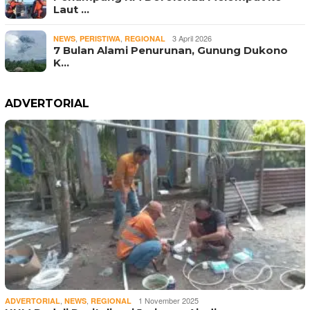
Laut …
,
,
3 April 2026
NEWS
PERISTIWA
REGIONAL
7 Bulan Alami Penurunan, Gunung Dukono
K…
ADVERTORIAL
,
,
1 November 2025
ADVERTORIAL
NEWS
REGIONAL