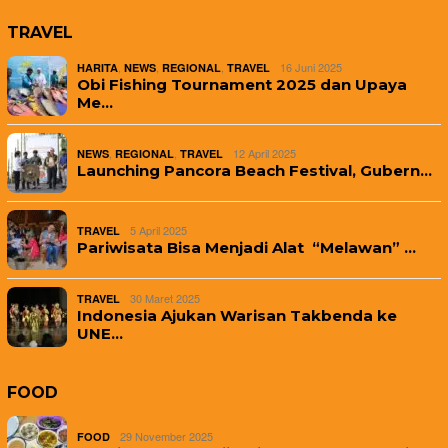
TRAVEL
,
,
,
16 Juni 2025
HARITA
NEWS
REGIONAL
TRAVEL
Obi Fishing Tournament 2025 dan Upaya
Me…
,
,
12 April 2025
NEWS
REGIONAL
TRAVEL
Launching Pancora Beach Festival, Gubern…
5 April 2025
TRAVEL
Pariwisata Bisa Menjadi Alat “Melawan” …
30 Maret 2025
TRAVEL
Indonesia Ajukan Warisan Takbenda ke
UNE…
FOOD
29 November 2025
FOOD