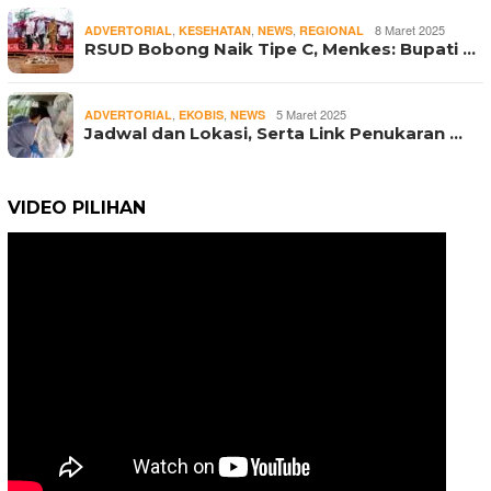
,
,
,
8 Maret 2025
ADVERTORIAL
KESEHATAN
NEWS
REGIONAL
RSUD Bobong Naik Tipe C, Menkes: Bupati …
,
,
5 Maret 2025
ADVERTORIAL
EKOBIS
NEWS
Jadwal dan Lokasi, Serta Link Penukaran …
VIDEO PILIHAN