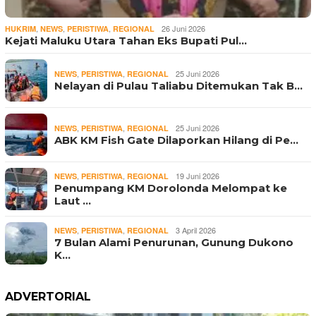
,
,
,
26 Juni 2026
HUKRIM
NEWS
PERISTIWA
REGIONAL
Kejati Maluku Utara Tahan Eks Bupati Pul…
,
,
25 Juni 2026
NEWS
PERISTIWA
REGIONAL
Nelayan di Pulau Taliabu Ditemukan Tak B…
,
,
25 Juni 2026
NEWS
PERISTIWA
REGIONAL
ABK KM Fish Gate Dilaporkan Hilang di Pe…
,
,
19 Juni 2026
NEWS
PERISTIWA
REGIONAL
Penumpang KM Dorolonda Melompat ke
Laut …
,
,
3 April 2026
NEWS
PERISTIWA
REGIONAL
7 Bulan Alami Penurunan, Gunung Dukono
K…
ADVERTORIAL