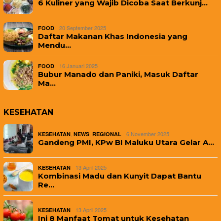
6 Kuliner yang Wajib Dicoba Saat Berkunj…
20 September 2025
FOOD
Daftar Makanan Khas Indonesia yang
Mendu…
16 Januari 2025
FOOD
Bubur Manado dan Paniki, Masuk Daftar
Ma…
KESEHATAN
,
,
6 November 2025
KESEHATAN
NEWS
REGIONAL
Gandeng PMI, KPw BI Maluku Utara Gelar A…
13 April 2025
KESEHATAN
Kombinasi Madu dan Kunyit Dapat Bantu
Re…
13 April 2025
KESEHATAN
Ini 8 Manfaat Tomat untuk Kesehatan