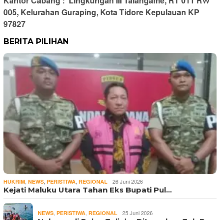
Kantor Cabang : Lingkungan III Talangame, RT 011 RW
005,
Kelurahan Guraping, Kota Tidore Kepulauan
KP
97827
BERITA PILIHAN
,
,
,
26 Juni 2026
HUKRIM
NEWS
PERISTIWA
REGIONAL
Kejati Maluku Utara Tahan Eks Bupati Pul…
,
,
25 Juni 2026
NEWS
PERISTIWA
REGIONAL