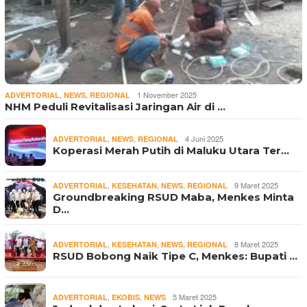
,
,
1 November 2025
ADVERTORIAL
NEWS
REGIONAL
NHM Peduli Revitalisasi Jaringan Air di …
,
,
4 Juni 2025
ADVERTORIAL
NEWS
REGIONAL
Koperasi Merah Putih di Maluku Utara Ter…
,
,
,
9 Maret 2025
ADVERTORIAL
KESEHATAN
NEWS
REGIONAL
Groundbreaking RSUD Maba, Menkes Minta
D…
,
,
,
8 Maret 2025
ADVERTORIAL
KESEHATAN
NEWS
REGIONAL
RSUD Bobong Naik Tipe C, Menkes: Bupati …
,
,
5 Maret 2025
ADVERTORIAL
EKOBIS
NEWS