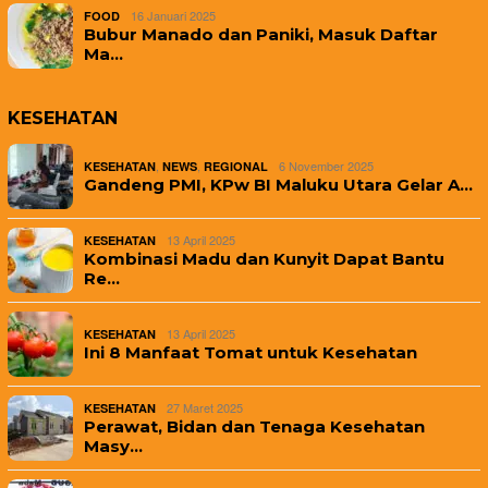
16 Januari 2025
FOOD
Bubur Manado dan Paniki, Masuk Daftar
Ma…
KESEHATAN
,
,
6 November 2025
KESEHATAN
NEWS
REGIONAL
Gandeng PMI, KPw BI Maluku Utara Gelar A…
13 April 2025
KESEHATAN
Kombinasi Madu dan Kunyit Dapat Bantu
Re…
13 April 2025
KESEHATAN
Ini 8 Manfaat Tomat untuk Kesehatan
27 Maret 2025
KESEHATAN
Perawat, Bidan dan Tenaga Kesehatan
Masy…