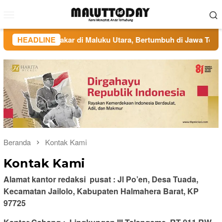
Loncat
Menu
ke
Mobile
konten
ted FC: Berakar di Maluku Utara, Bertumbuh di Jawa Tengah
HEADLINE
Beranda
Kontak Kami
Kontak Kami
Alamat kantor redaksi pusat : Jl Po’en, Desa Tuada,
Kecamatan Jailolo, Kabupaten Halmahera Barat, KP
97725