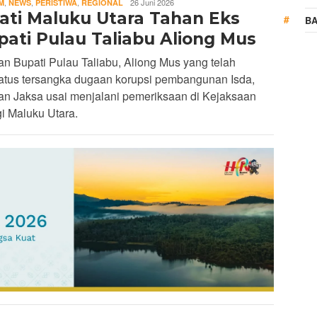
REDAKSI
,
,
,
26 Juni 2026
M
NEWS
PERISTIWA
REGIONAL
jati Maluku Utara Tahan Eks
BA
pati Pulau Taliabu Aliong Mus
n Bupati Pulau Taliabu, Aliong Mus yang telah
tatus tersangka dugaan korupsi pembangunan Isda,
an Jaksa usai menjalani pemeriksaan di Kejaksaan
i Maluku Utara.