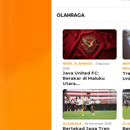
OLAHRAGA
,
3 Agustus
NEWS
OLAHRAGA
NEW
2026
REG
Java United FC:
Tr
Berakar di Maluku
Un
Utara,…
28 November 2025
OLAHRAGA
OLA
Bertekad Jaga Tren
Be