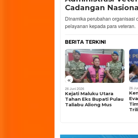
Cadangan Nasiona
Dinamika perubahan organisasi d
pelayanan kepada para veteran.
BERITA TERKINI
«
15 Juli 2026
26 Ju
26 Juni 2026
TMMD ke-129 Kodim
Ke
Kejati Maluku Utara
1505/Tidore Resmi
Eva
Tahan Eks Bupati Pulau
Dibuka di Halmahera
Tim
Taliabu Aliong Mus
Timur, Fokus Percepat
Tril
Pembangunan Desa