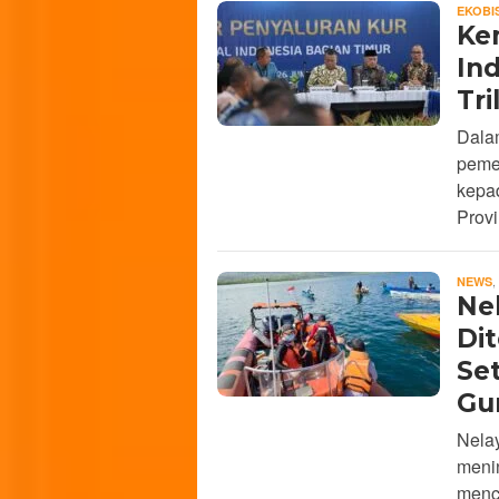
EKOBI
Ke
Ind
Tri
Dala
pemer
kepad
Provi
,
NEWS
Nel
Di
Se
Gur
Nela
menin
menca