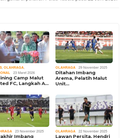
,
,
29 November 2025
S
OLAHRAGA
OLAHRAGA
Ditahan Imbang
23 Maret 2026
IONAL
aining Camp Malut
Arema, Pelatih Malut
ited FC, Langkah A…
Unit…
23 November 2025
22 November 2025
HRAGA
OLAHRAGA
rakhir Imbang
Lawan Persita, Hendri