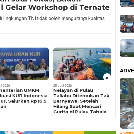
l Gelar Workshop di Ternate
i lingkungan TNI tidak boleh mengurangi kualitas
ADVE
»
ni 2026
25 Juni 2026
25 Juni 202
menterian UMKM
Nelayan di Pulau
ABK KM
luasi KUR Indonesia
Taliabu Ditemukan Tak
Dilapor
ur, Salurkan Rp16,5
Bernyawa, Setelah
Perair
iun
Hilang Saat Mencari
Timur, 
Gurita di Pulau Tabala
Lakuka
ADVERT