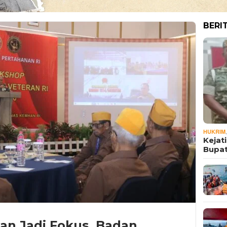
BERI
HUKRIM
Kejat
Bupat
ran Jadi Fokus, Badan