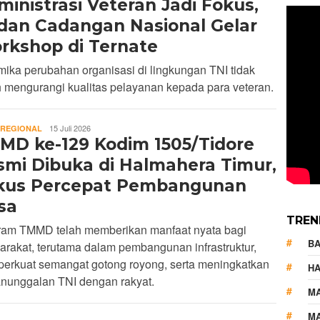
inistrasi Veteran Jadi Fokus,
dan Cadangan Nasional Gelar
rkshop di Ternate
ika perubahan organisasi di lingkungan TNI tidak
 mengurangi kualitas pelayanan kepada para veteran.
REDAKSI
15 Juli 2026
REGIONAL
MD ke-129 Kodim 1505/Tidore
smi Dibuka di Halmahera Timur,
kus Percepat Pembangunan
sa
TREN
ram TMMD telah memberikan manfaat nyata bagi
B
rakat, terutama dalam pembangunan infrastruktur,
erkuat semangat gotong royong, serta meningkatkan
HA
nunggalan TNI dengan rakyat.
M
MA