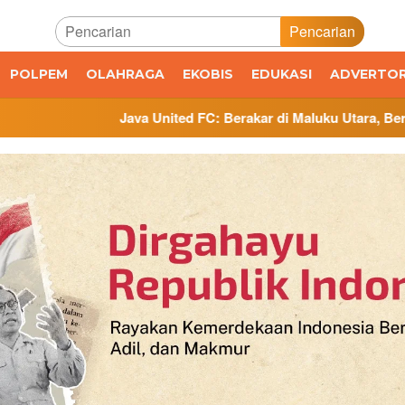
Pencarian
POLPEM
OLAHRAGA
EKOBIS
EDUKASI
ADVERTOR
 United FC: Berakar di Maluku Utara, Bertumbuh di Jawa Tengah