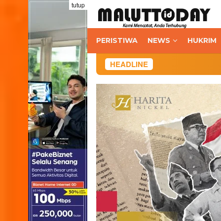
Loncat
tutup
ke
konten
PERISTIWA
NEWS
HUKRIM
HEADLINE
Java