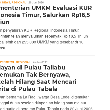
REDAKSI
,
,
26 Juni 2026
S
NEWS
REGIONAL
menterian UMKM Evaluasi KUR
onesia Timur, Salurkan Rp16,5
liun
m penyaluran KUR Regional Indonesia Timur,
intah telah menyalurkan sebanyak Rp 16,5 Triliun
a lebih dari 255.000 UMKM yang tersebar di 10
nsi.
REDAKSI
,
25 Juni 2026
PERISTIWA
REGIONAL
ayan di Pulau Taliabu
temukan Tak Bernyawa,
telah Hilang Saat Mencari
ita di Pulau Tabala
yan bernama La Radi, warga Desa Lede, ditemukan
ggal dunia setelah dilaporkan hilang saat melaut
ri gurita di perairan Pulau Tabala pada 22 Juni 2026.