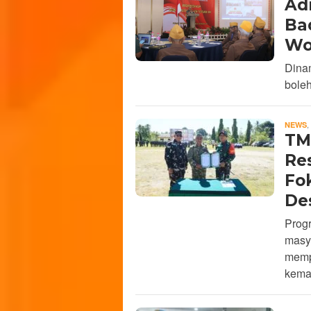
Adm
Ba
Wo
Dinam
boleh
,
NEWS
TM
Re
Fo
De
Prog
masya
memp
kema