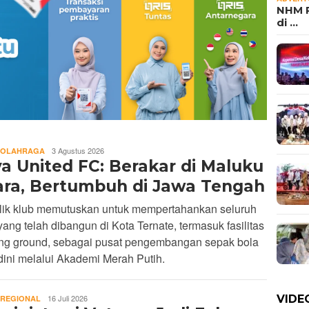
NHM P
di …
REDAKSI
3 Agustus 2026
OLAHRAGA
va United FC: Berakar di Maluku
ara, Bertumbuh di Jawa Tengah
lik klub memutuskan untuk mempertahankan seluruh
yang telah dibangun di Kota Ternate, termasuk fasilitas
ning ground, sebagai pusat pengembangan sepak bola
dini melalui Akademi Merah Putih.
REDAKSI
VIDE
16 Juli 2026
REGIONAL