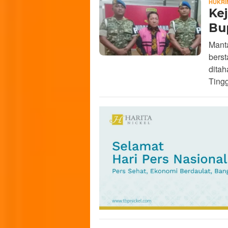
HUKRI
Ke
Bu
Manta
bers
ditah
Tingg