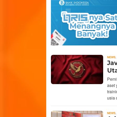
BERITA
,
NEWS
DAN
Ja
INFORMASI
Ut
MALUKU
UTARA
Pemi
HARI
INI
aset 
trai
usia 
,
NEWS