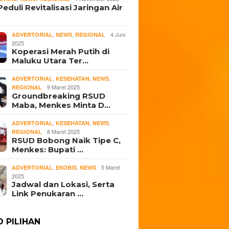
eduli Revitalisasi Jaringan Air
,
,
4 Juni
ADVERTORIAL
NEWS
REGIONAL
2025
Koperasi Merah Putih di
Maluku Utara Ter…
,
,
,
ADVERTORIAL
KESEHATAN
NEWS
9 Maret 2025
REGIONAL
Groundbreaking RSUD
Maba, Menkes Minta D…
,
,
,
ADVERTORIAL
KESEHATAN
NEWS
8 Maret 2025
REGIONAL
RSUD Bobong Naik Tipe C,
Menkes: Bupati …
,
,
5 Maret
ADVERTORIAL
EKOBIS
NEWS
2025
Jadwal dan Lokasi, Serta
Link Penukaran …
O PILIHAN