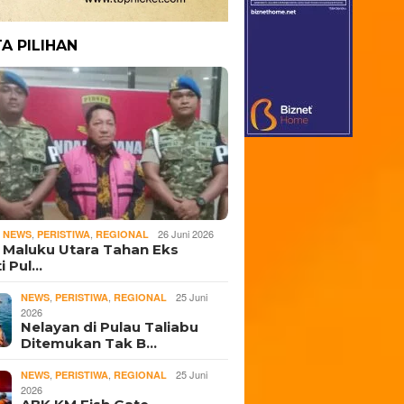
TA PILIHAN
,
,
,
26 Juni 2026
NEWS
PERISTIWA
REGIONAL
i Maluku Utara Tahan Eks
i Pul…
,
,
25 Juni
NEWS
PERISTIWA
REGIONAL
2026
Nelayan di Pulau Taliabu
Ditemukan Tak B…
,
,
25 Juni
NEWS
PERISTIWA
REGIONAL
2026