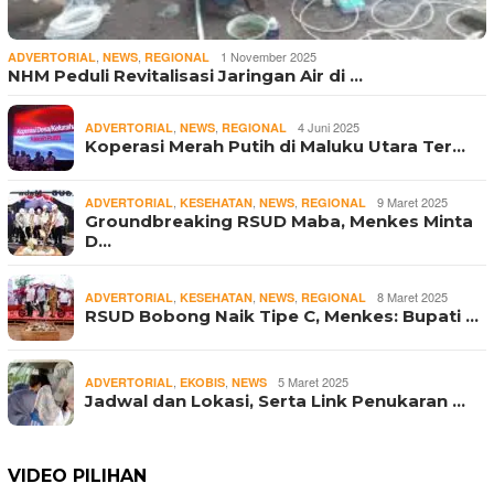
,
,
1 November 2025
ADVERTORIAL
NEWS
REGIONAL
NHM Peduli Revitalisasi Jaringan Air di …
,
,
4 Juni 2025
ADVERTORIAL
NEWS
REGIONAL
Koperasi Merah Putih di Maluku Utara Ter…
,
,
,
9 Maret 2025
ADVERTORIAL
KESEHATAN
NEWS
REGIONAL
Groundbreaking RSUD Maba, Menkes Minta
D…
,
,
,
8 Maret 2025
ADVERTORIAL
KESEHATAN
NEWS
REGIONAL
RSUD Bobong Naik Tipe C, Menkes: Bupati …
,
,
5 Maret 2025
ADVERTORIAL
EKOBIS
NEWS
Jadwal dan Lokasi, Serta Link Penukaran …
VIDEO PILIHAN