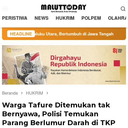
Loncat
Menu
ke
Mobile
konten
PERISTIWA
NEWS
HUKRIM
POLPEM
OLAHRA
 di Maluku Utara, Bertumbuh di Jawa Tengah
HEADLINE
Administras
Beranda
HUKRIM
Warga Tafure Ditemukan tak
Bernyawa, Polisi Temukan
Parang Berlumur Darah di TKP