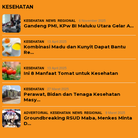
KESEHATAN
,
,
6 November 2025
KESEHATAN
NEWS
REGIONAL
Gandeng PMI, KPw BI Maluku Utara Gelar A…
13 April 2025
KESEHATAN
Kombinasi Madu dan Kunyit Dapat Bantu
Re…
13 April 2025
KESEHATAN
Ini 8 Manfaat Tomat untuk Kesehatan
27 Maret 2025
KESEHATAN
Perawat, Bidan dan Tenaga Kesehatan
Masy…
,
,
,
9 Maret 2025
ADVERTORIAL
KESEHATAN
NEWS
REGIONAL
Groundbreaking RSUD Maba, Menkes Minta
D…