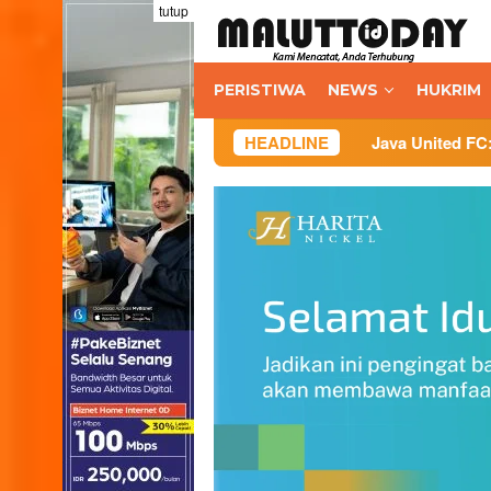
Loncat
tutup
ke
konten
PERISTIWA
NEWS
HUKRIM
Java United FC: Berakar di Maluku U
HEADLINE