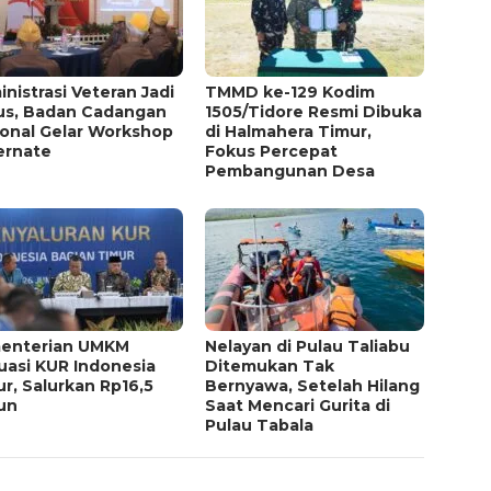
nistrasi Veteran Jadi
TMMD ke-129 Kodim
us, Badan Cadangan
1505/Tidore Resmi Dibuka
ional Gelar Workshop
di Halmahera Timur,
ernate
Fokus Percepat
Pembangunan Desa
enterian UMKM
Nelayan di Pulau Taliabu
uasi KUR Indonesia
Ditemukan Tak
r, Salurkan Rp16,5
Bernyawa, Setelah Hilang
iun
Saat Mencari Gurita di
Pulau Tabala