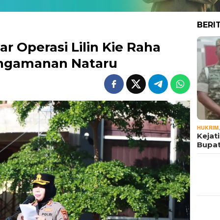
BERI
ar Operasi Lilin Kie Raha
ngamanan Nataru
HUKRIM
Kejat
Bupat