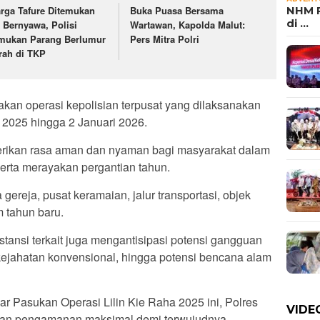
NHM P
rga Tafure Ditemukan
Buka Puasa Bersama
di …
k Bernyawa, Polisi
Wartawan, Kapolda Malut:
mukan Parang Berlumur
Pers Mitra Polri
rah di TKP
akan operasi kepolisian terpusat yang dilaksanakan
 2025 hingga 2 Januari 2026.
berikan rasa aman dan nyaman bagi masyarakat dalam
erta merayakan pergantian tahun.
reja, pusat keramaian, jalur transportasi, objek
m tahun baru.
nstansi terkait juga mengantisipasi potensi gangguan
 kejahatan konvensional, hingga potensi bencana alam
r Pasukan Operasi Lilin Kie Raha 2025 ini, Polres
VIDE
kan pengamanan maksimal demi terwujudnya