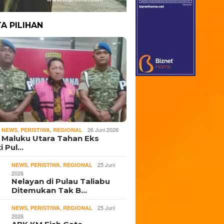
TA PILIHAN
,
,
,
26 Juni 2026
NEWS
PERISTIWA
REGIONAL
i Maluku Utara Tahan Eks
i Pul…
,
,
25 Juni
NEWS
PERISTIWA
REGIONAL
2026
Nelayan di Pulau Taliabu
Ditemukan Tak B…
,
,
25 Juni
NEWS
PERISTIWA
REGIONAL
2026