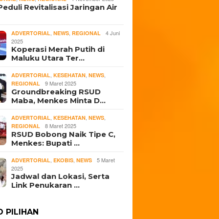
eduli Revitalisasi Jaringan Air
,
,
4 Juni
ADVERTORIAL
NEWS
REGIONAL
2025
Koperasi Merah Putih di
Maluku Utara Ter…
,
,
,
ADVERTORIAL
KESEHATAN
NEWS
9 Maret 2025
REGIONAL
Groundbreaking RSUD
Maba, Menkes Minta D…
,
,
,
ADVERTORIAL
KESEHATAN
NEWS
8 Maret 2025
REGIONAL
RSUD Bobong Naik Tipe C,
Menkes: Bupati …
,
,
5 Maret
ADVERTORIAL
EKOBIS
NEWS
2025
Jadwal dan Lokasi, Serta
Link Penukaran …
O PILIHAN