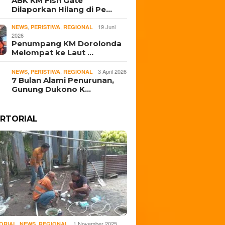
ABK KM Fish Gate
Dilaporkan Hilang di Pe…
,
,
19 Juni
NEWS
PERISTIWA
REGIONAL
2026
Penumpang KM Dorolonda
Melompat ke Laut …
,
,
3 April 2026
NEWS
PERISTIWA
REGIONAL
7 Bulan Alami Penurunan,
Gunung Dukono K…
RTORIAL
,
,
1 November 2025
ORIAL
NEWS
REGIONAL