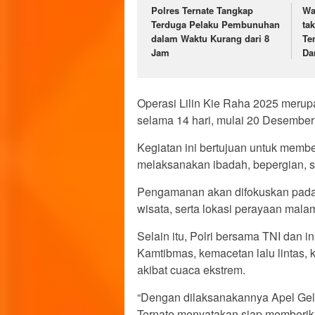
Polres Ternate Tangkap
Wa
Terduga Pelaku Pembunuhan
ta
dalam Waktu Kurang dari 8
Te
Jam
Da
Operasi Lilin Kie Raha 2025 merup
selama 14 hari, mulai 20 Desember
Kegiatan ini bertujuan untuk mem
melaksanakan ibadah, bepergian, s
Pengamanan akan difokuskan pada ge
wisata, serta lokasi perayaan mala
Selain itu, Polri bersama TNI dan i
Kamtibmas, kemacetan lalu lintas,
akibat cuaca ekstrem.
“Dengan dilaksanakannya Apel Gela
Ternate menyatakan siap memberi