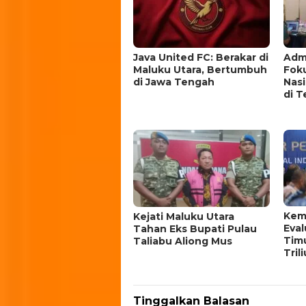
Java United FC: Berakar di
Admi
Maluku Utara, Bertumbuh
Fok
di Jawa Tengah
Nas
di T
Kem
Kejati Maluku Utara
Eval
Tahan Eks Bupati Pulau
Timu
Taliabu Aliong Mus
Tril
Tinggalkan Balasan