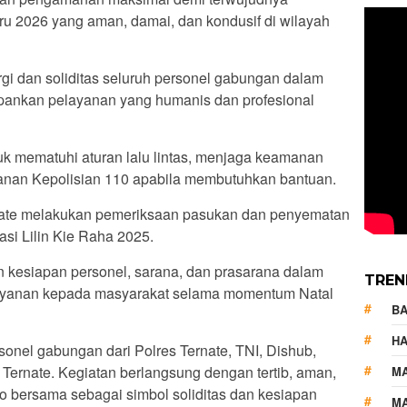
u 2026 yang aman, damai, dan kondusif di wilayah
gi dan soliditas seluruh personel gabungan dalam
pankan pelayanan yang humanis dan profesional
k mematuhi aturan lalu lintas, menjaga keamanan
anan Kepolisian 110 apabila membutuhkan bantuan.
rnate melakukan pemeriksaan pasukan dan penyematan
asi Lilin Kie Raha 2025.
n kesiapan personel, sarana, dan prasarana dalam
TREN
yanan kepada masyarakat selama momentum Natal
B
HA
rsonel gabungan dari Polres Ternate, TNI, Dishub,
ernate. Kegiatan berlangsung dengan tertib, aman,
M
oto bersama sebagai simbol soliditas dan kesiapan
MA