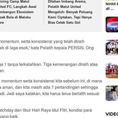
aining Camp Malut
Ditahan Imbang Arema,
NHM P
ited FC, Langkah Awal
Pelatih Malut United
di …
mbangun Ekosistem
Mengeluh: Banyak Peluang
pak Bola di Maluku
Kami Ciptakan, Tapi Hanya
ara
Bisa Cetak Satu Gol
omentum, serta konsistensi yang telah diraih
ik di laga esok,” kata Pelatih kepala PERSIS, Ong
ga 1 tanpa terkalahkan. Tiga kemenangan diraih atas
an.
 momentum serta konsistensi kita sebelum ini, di mana
a aman, dan kita masih ada 7 pertandingan sehingga
i. Jadi saya katakan, kita harus terus berlatih sesuai
chday dan libur Hari Raya Idul Fitri, kondisi para
VIDE
yang baik.