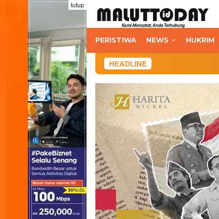
Loncat
tutup
ke
konten
PERISTIWA
NEWS
HUKRIM
HEADLINE
BI Malu