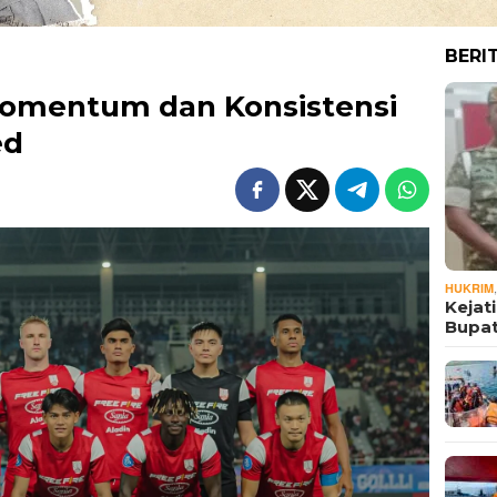
BERI
 Momentum dan Konsistensi
ed
HUKRIM
Kejat
Bupat