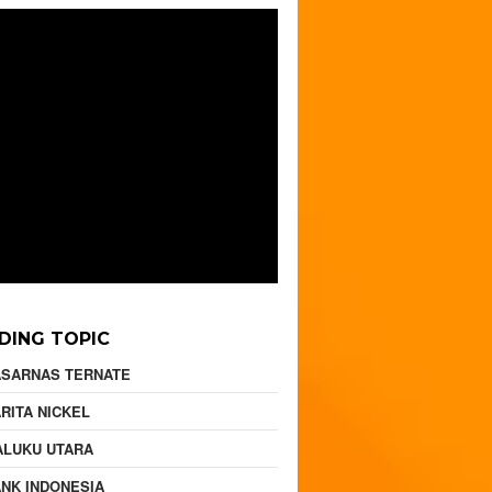
DING TOPIC
ASARNAS TERNATE
RITA NICKEL
ALUKU UTARA
NK INDONESIA