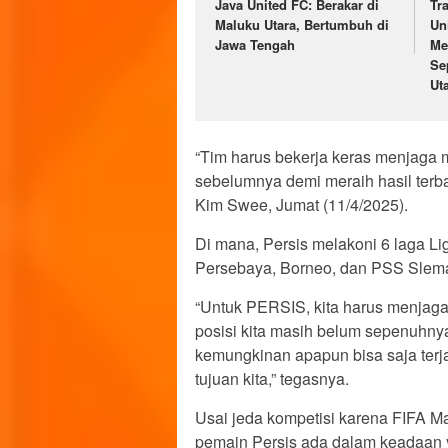
Java United FC: Berakar di
Tr
Maluku Utara, Bertumbuh di
Un
Jawa Tengah
Me
Se
Ut
“Tim harus bekerja keras menjaga m
sebelumnya demi meraih hasil terba
Kim Swee, Jumat (11/4/2025).
Di mana, Persis melakoni 6 laga Li
Persebaya, Borneo, dan PSS Slem
“Untuk PERSIS, kita harus menjaga
posisi kita masih belum sepenuhny
kemungkinan apapun bisa saja terjad
tujuan kita,” tegasnya.
Usai jeda kompetisi karena FIFA Mat
pemain Persis ada dalam keadaan 