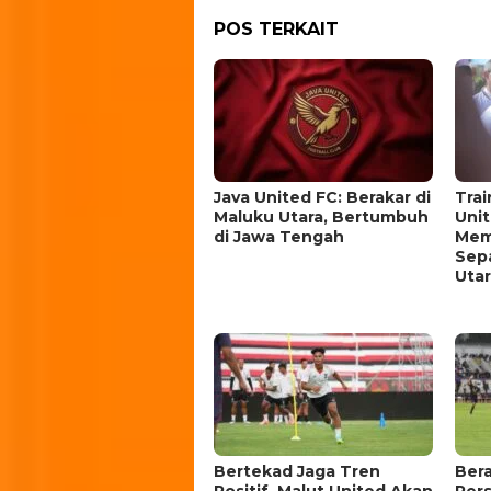
POS TERKAIT
Java United FC: Berakar di
Tra
Maluku Utara, Bertumbuh
Uni
di Jawa Tengah
Mem
Sepa
Utar
Bertekad Jaga Tren
Ber
Positif, Malut United Akan
Pers