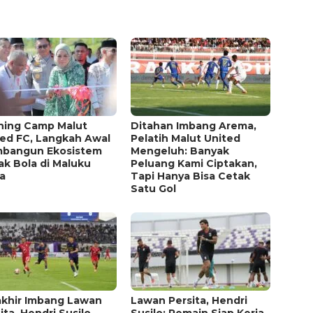
ining Camp Malut
Ditahan Imbang Arema,
ted FC, Langkah Awal
Pelatih Malut United
bangun Ekosistem
Mengeluh: Banyak
k Bola di Maluku
Peluang Kami Ciptakan,
a
Tapi Hanya Bisa Cetak
Satu Gol
akhir Imbang Lawan
Lawan Persita, Hendri
ita, Hendri Susilo
Susilo: Pemain Siap Kerja