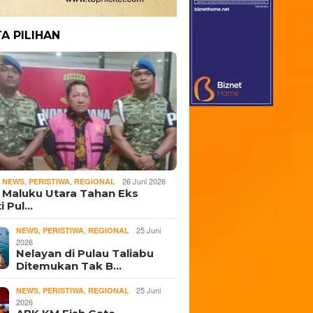
TA PILIHAN
,
,
,
26 Juni 2026
NEWS
PERISTIWA
REGIONAL
i Maluku Utara Tahan Eks
i Pul…
,
,
25 Juni
NEWS
PERISTIWA
REGIONAL
2026
Nelayan di Pulau Taliabu
Ditemukan Tak B…
,
,
25 Juni
NEWS
PERISTIWA
REGIONAL
2026