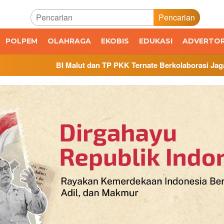
Pencarian
POLPEM
OLAHRAGA
EKOBIS
EDUKASI
ADVERTOR
t dan TP PKK Ternate Berkolaborasi Jaga Inflasi, Luncurkan Pr