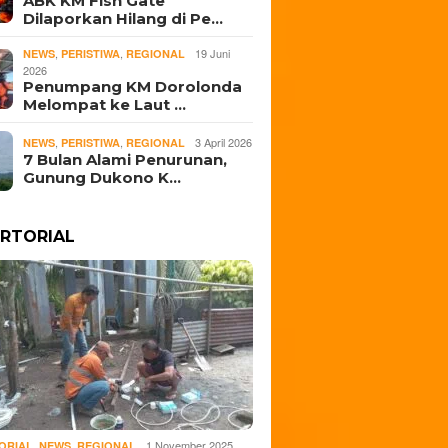
ABK KM Fish Gate
Dilaporkan Hilang di Pe…
,
,
19 Juni
NEWS
PERISTIWA
REGIONAL
2026
Penumpang KM Dorolonda
Melompat ke Laut …
,
,
3 April 2026
NEWS
PERISTIWA
REGIONAL
7 Bulan Alami Penurunan,
Gunung Dukono K…
RTORIAL
,
,
1 November 2025
ORIAL
NEWS
REGIONAL