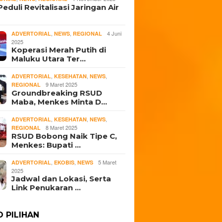
eduli Revitalisasi Jaringan Air
,
,
4 Juni
ADVERTORIAL
NEWS
REGIONAL
2025
Koperasi Merah Putih di
Maluku Utara Ter…
,
,
,
ADVERTORIAL
KESEHATAN
NEWS
9 Maret 2025
REGIONAL
Groundbreaking RSUD
Maba, Menkes Minta D…
,
,
,
ADVERTORIAL
KESEHATAN
NEWS
8 Maret 2025
REGIONAL
RSUD Bobong Naik Tipe C,
Menkes: Bupati …
,
,
5 Maret
ADVERTORIAL
EKOBIS
NEWS
2025
Jadwal dan Lokasi, Serta
Link Penukaran …
O PILIHAN