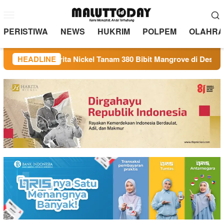
Loncat
Menu
ke
Mobile
konten
PERISTIWA
NEWS
HUKRIM
POLPEM
OLAHRA
n Harita Nickel Tanam 380 Bibit Mangrove di Desa Soligi
HEADLINE