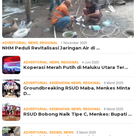
,
,
1 November 2025
ADVERTORIAL
NEWS
REGIONAL
NHM Peduli Revitalisasi Jaringan Air di …
,
,
4 Juni 2025
ADVERTORIAL
NEWS
REGIONAL
Koperasi Merah Putih di Maluku Utara Ter…
,
,
,
9 Maret 2025
ADVERTORIAL
KESEHATAN
NEWS
REGIONAL
Groundbreaking RSUD Maba, Menkes Minta
D…
,
,
,
8 Maret 2025
ADVERTORIAL
KESEHATAN
NEWS
REGIONAL
RSUD Bobong Naik Tipe C, Menkes: Bupati …
,
,
5 Maret 2025
ADVERTORIAL
EKOBIS
NEWS