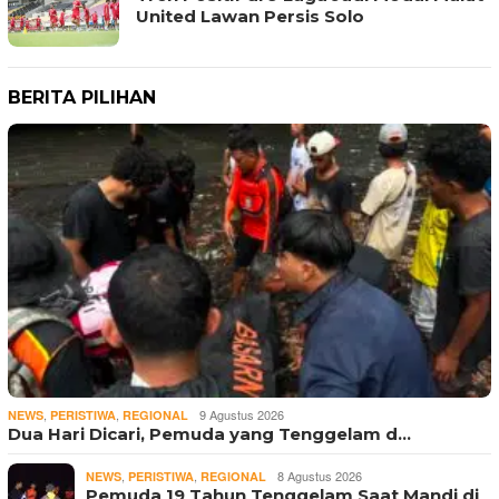
United Lawan Persis Solo
BERITA PILIHAN
,
,
9 Agustus 2026
NEWS
PERISTIWA
REGIONAL
Dua Hari Dicari, Pemuda yang Tenggelam d…
,
,
8 Agustus 2026
NEWS
PERISTIWA
REGIONAL
Pemuda 19 Tahun Tenggelam Saat Mandi di