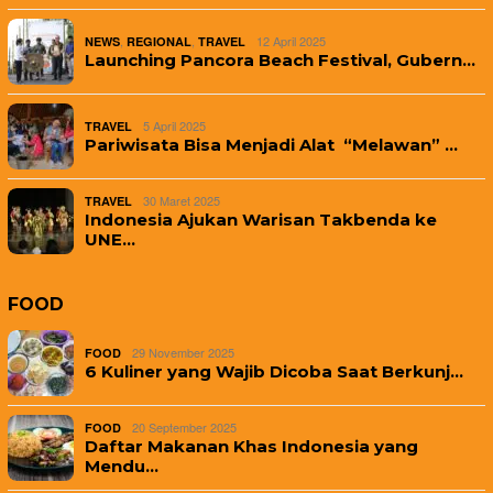
,
,
12 April 2025
NEWS
REGIONAL
TRAVEL
Launching Pancora Beach Festival, Gubern…
5 April 2025
TRAVEL
Pariwisata Bisa Menjadi Alat “Melawan” …
30 Maret 2025
TRAVEL
Indonesia Ajukan Warisan Takbenda ke
UNE…
FOOD
29 November 2025
FOOD
6 Kuliner yang Wajib Dicoba Saat Berkunj…
20 September 2025
FOOD
Daftar Makanan Khas Indonesia yang
Mendu…