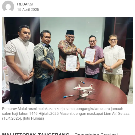
REDAKSI
15 April 2025
Pemprov Malut resmi melakukan kerja sama pengangkutan udara jamaah
calon haji tahun 1446 Hijriah/2025 Masehi, dengan maskapai Lion Air, Selasa
(15/4/2025). (foto Humas)
MALUTTODAY, TANGERANG
– Pemerintah Provinsi