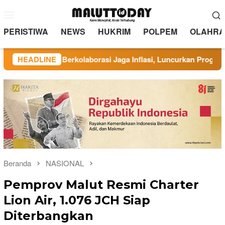
Loncat
Menu
ke
Mobile
konten
PERISTIWA
NEWS
HUKRIM
POLPEM
OLAHRA
nate Berkolaborasi Jaga Inflasi, Luncurkan Program Rindang Be
HEADLINE
Beranda
NASIONAL
Pemprov Malut Resmi Charter
Lion Air, 1.076 JCH Siap
Diterbangkan