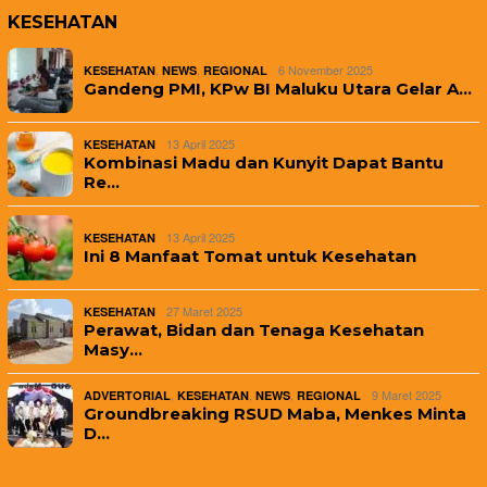
KESEHATAN
,
,
6 November 2025
KESEHATAN
NEWS
REGIONAL
Gandeng PMI, KPw BI Maluku Utara Gelar A…
13 April 2025
KESEHATAN
Kombinasi Madu dan Kunyit Dapat Bantu
Re…
13 April 2025
KESEHATAN
Ini 8 Manfaat Tomat untuk Kesehatan
27 Maret 2025
KESEHATAN
Perawat, Bidan dan Tenaga Kesehatan
Masy…
,
,
,
9 Maret 2025
ADVERTORIAL
KESEHATAN
NEWS
REGIONAL
Groundbreaking RSUD Maba, Menkes Minta
D…