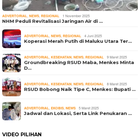
,
,
1 November 2025
ADVERTORIAL
NEWS
REGIONAL
NHM Peduli Revitalisasi Jaringan Air di …
,
,
4 Juni 2025
ADVERTORIAL
NEWS
REGIONAL
Koperasi Merah Putih di Maluku Utara Ter…
,
,
,
9 Maret 2025
ADVERTORIAL
KESEHATAN
NEWS
REGIONAL
Groundbreaking RSUD Maba, Menkes Minta
D…
,
,
,
8 Maret 2025
ADVERTORIAL
KESEHATAN
NEWS
REGIONAL
RSUD Bobong Naik Tipe C, Menkes: Bupati …
,
,
5 Maret 2025
ADVERTORIAL
EKOBIS
NEWS
Jadwal dan Lokasi, Serta Link Penukaran …
VIDEO PILIHAN