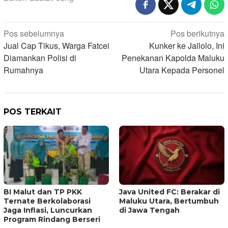
Navigasi
Pos sebelumnya
Pos berikutnya
Jual Cap Tikus, Warga Fatcei
Kunker ke Jailolo, Ini
pos
Diamankan Polisi di
Penekanan Kapolda Maluku
Rumahnya
Utara Kepada Personel
POS TERKAIT
BI Malut dan TP PKK
Java United FC: Berakar di
Ternate Berkolaborasi
Maluku Utara, Bertumbuh
Jaga Inflasi, Luncurkan
di Jawa Tengah
Program Rindang Berseri