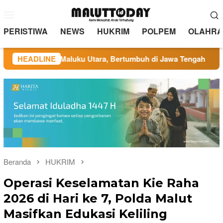
Loncat
Menu
ke
Mobile
konten
PERISTIWA
NEWS
HUKRIM
POLPEM
OLAHRA
kar di Maluku Utara, Bertumbuh di Jawa Tengah
HEADLINE
Adminis
Beranda
HUKRIM
Operasi Keselamatan Kie Raha
2026 di Hari ke 7, Polda Malut
Masifkan Edukasi Keliling