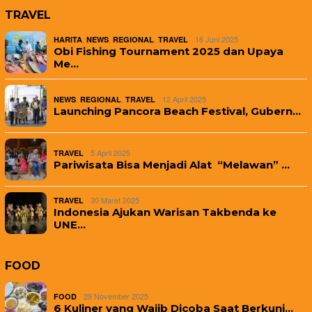
TRAVEL
,
,
,
16 Juni 2025
HARITA
NEWS
REGIONAL
TRAVEL
Obi Fishing Tournament 2025 dan Upaya
Me…
,
,
12 April 2025
NEWS
REGIONAL
TRAVEL
Launching Pancora Beach Festival, Gubern…
5 April 2025
TRAVEL
Pariwisata Bisa Menjadi Alat “Melawan” …
30 Maret 2025
TRAVEL
Indonesia Ajukan Warisan Takbenda ke
UNE…
FOOD
29 November 2025
FOOD
6 Kuliner yang Wajib Dicoba Saat Berkunj…