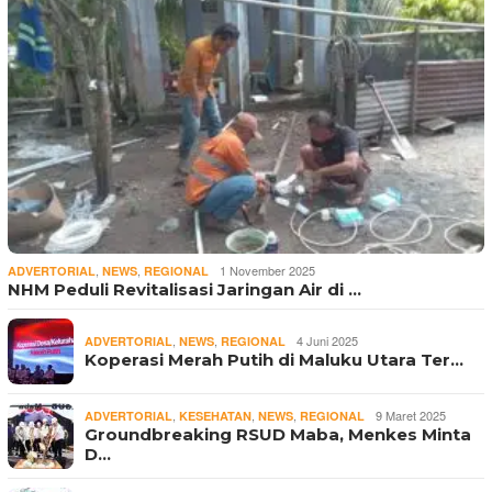
,
,
1 November 2025
ADVERTORIAL
NEWS
REGIONAL
NHM Peduli Revitalisasi Jaringan Air di …
,
,
4 Juni 2025
ADVERTORIAL
NEWS
REGIONAL
Koperasi Merah Putih di Maluku Utara Ter…
,
,
,
9 Maret 2025
ADVERTORIAL
KESEHATAN
NEWS
REGIONAL
Groundbreaking RSUD Maba, Menkes Minta
D…