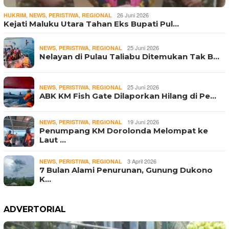
,
,
,
26 Juni 2026
HUKRIM
NEWS
PERISTIWA
REGIONAL
Kejati Maluku Utara Tahan Eks Bupati Pul…
,
,
25 Juni 2026
NEWS
PERISTIWA
REGIONAL
Nelayan di Pulau Taliabu Ditemukan Tak B…
,
,
25 Juni 2026
NEWS
PERISTIWA
REGIONAL
ABK KM Fish Gate Dilaporkan Hilang di Pe…
,
,
19 Juni 2026
NEWS
PERISTIWA
REGIONAL
Penumpang KM Dorolonda Melompat ke
Laut …
,
,
3 April 2026
NEWS
PERISTIWA
REGIONAL
7 Bulan Alami Penurunan, Gunung Dukono
K…
ADVERTORIAL