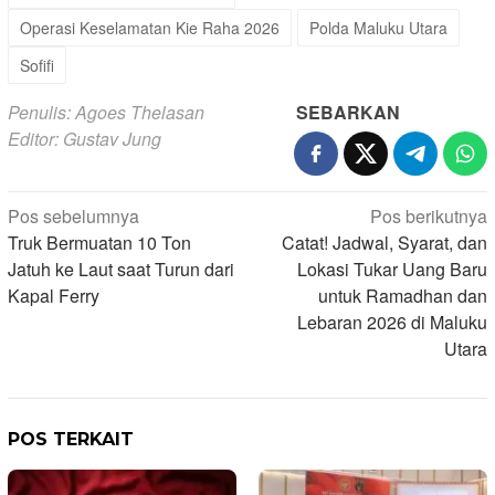
Operasi Keselamatan Kie Raha 2026
Polda Maluku Utara
Sofifi
Penulis: Agoes Thelasan
SEBARKAN
Editor: Gustav Jung
Navigasi
Pos sebelumnya
Pos berikutnya
Truk Bermuatan 10 Ton
Catat! Jadwal, Syarat, dan
pos
Jatuh ke Laut saat Turun dari
Lokasi Tukar Uang Baru
Kapal Ferry
untuk Ramadhan dan
Lebaran 2026 di Maluku
Utara
POS TERKAIT