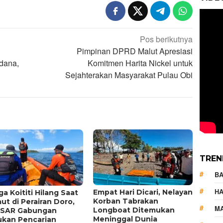
Pos berikutnya
Pimpinan DPRD Malut Apresiasi
dana,
Komitmen Harita Nickel untuk
Sejahterakan Masyarakat Pulau Obi
TREN
B
HA
Empat Hari Dicari, Nelayan
a Koititi Hilang Saat
Korban Tabrakan
ut di Perairan Doro,
M
Longboat Ditemukan
 SAR Gabungan
Meninggal Dunia
ukan Pencarian