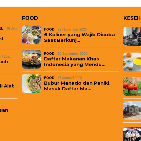
FOOD
KESE
16 Juni
EL
29 November 2025
FOOD
6 Kuliner yang Wajib Dicoba
nt
Saat Berkunj…
20 September 2025
FOOD
ril 2025
Daftar Makanan Khas
ach
Indonesia yang Mendu…
16 Januari 2025
FOOD
Bubur Manado dan Paniki,
i Alat
Masuk Daftar Ma…
san