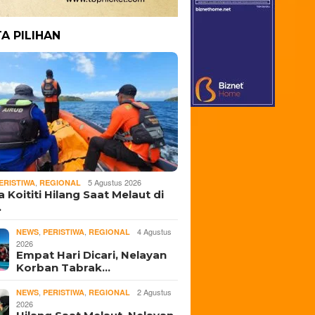
TA PILIHAN
,
5 Agustus 2026
ERISTIWA
REGIONAL
 Koititi Hilang Saat Melaut di
…
,
,
4 Agustus
NEWS
PERISTIWA
REGIONAL
2026
Empat Hari Dicari, Nelayan
Korban Tabrak…
,
,
2 Agustus
NEWS
PERISTIWA
REGIONAL
2026