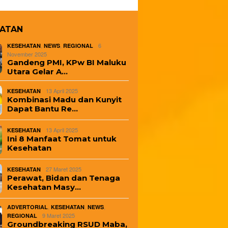
HATAN
,
,
6
KESEHATAN
NEWS
REGIONAL
November 2025
Gandeng PMI, KPw BI Maluku
Utara Gelar A…
13 April 2025
KESEHATAN
Kombinasi Madu dan Kunyit
Dapat Bantu Re…
13 April 2025
KESEHATAN
Ini 8 Manfaat Tomat untuk
Kesehatan
27 Maret 2025
KESEHATAN
Perawat, Bidan dan Tenaga
Kesehatan Masy…
,
,
,
ADVERTORIAL
KESEHATAN
NEWS
9 Maret 2025
REGIONAL
Groundbreaking RSUD Maba,