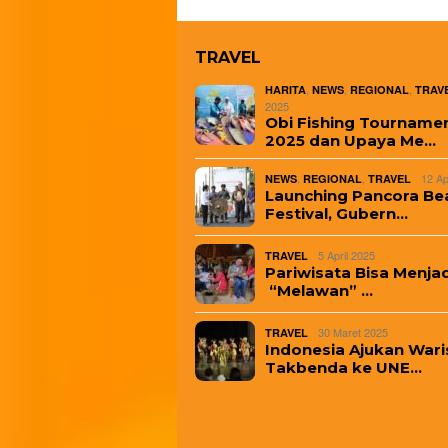
TRAVEL
,
,
,
HARITA
NEWS
REGIONAL
TRAV
2025
Obi Fishing Tourname
2025 dan Upaya Me…
,
,
12 Ap
NEWS
REGIONAL
TRAVEL
Launching Pancora Be
Festival, Gubern…
5 April 2025
TRAVEL
Pariwisata Bisa Menjad
“Melawan” …
30 Maret 2025
TRAVEL
Indonesia Ajukan Wari
Takbenda ke UNE…