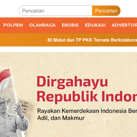
Pencarian
POLPEM
OLAHRAGA
EKOBIS
EDUKASI
ADVERTOR
BI Malut dan TP PKK Ternate Berkolaborasi Jaga Inflasi, Lu