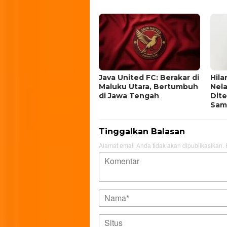
Java United FC: Berakar di
Hila
Maluku Utara, Bertumbuh
Nel
di Jawa Tengah
Dit
Samu
Tinggalkan Balasan
Alamat email Anda tidak akan dipublikasikan.