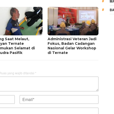
MA
BA
ng Saat Melaut,
Administrasi Veteran Jadi
ayan Ternate
Fokus, Badan Cadangan
emukan Selamat di
Nasional Gelar Workshop
dra Pasifik
di Ternate
Ruas yang wajib ditandai
*