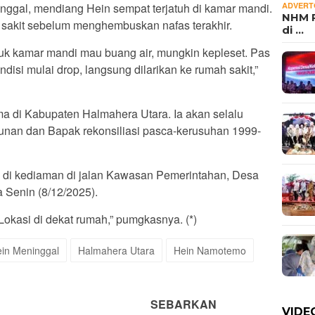
ADVERT
gal, mendiang Hein sempat terjatuh di kamar mandi.
NHM P
 sakit sebelum menghembuskan nafas terakhir.
di …
uk kamar mandi mau buang air, mungkin kepleset. Pas
kondisi mulai drop, langsung dilarikan ke rumah sakit,”
a di Kabupaten Halmahera Utara. Ia akan selalu
an dan Bapak rekonsiliasi pasca-kerusuhan 1999-
 di kediaman di jalan Kawasan Pemerintahan, Desa
Senin (8/12/2025).
okasi di dekat rumah,” pumgkasnya. (*)
ein Meninggal
Halmahera Utara
Hein Namotemo
SEBARKAN
VIDE