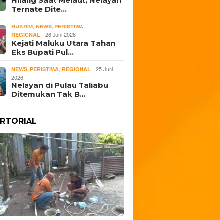
Hilang Saat Melaut, Nelayan
Ternate Dite…
,
,
,
HUKRIM
NEWS
PERISTIWA
26 Juni 2026
REGIONAL
Kejati Maluku Utara Tahan
Eks Bupati Pul…
,
,
25 Juni
NEWS
PERISTIWA
REGIONAL
2026
Nelayan di Pulau Taliabu
Ditemukan Tak B…
RTORIAL