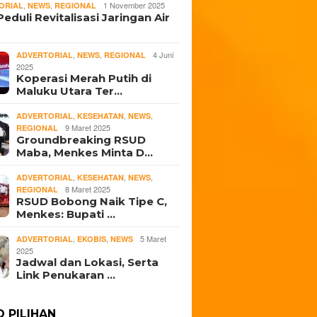
,
,
1 November 2025
ORIAL
NEWS
REGIONAL
eduli Revitalisasi Jaringan Air
,
,
4 Juni
ADVERTORIAL
NEWS
REGIONAL
2025
Koperasi Merah Putih di
Maluku Utara Ter…
,
,
,
ADVERTORIAL
KESEHATAN
NEWS
9 Maret 2025
REGIONAL
Groundbreaking RSUD
Maba, Menkes Minta D…
,
,
,
ADVERTORIAL
KESEHATAN
NEWS
8 Maret 2025
REGIONAL
RSUD Bobong Naik Tipe C,
Menkes: Bupati …
,
,
5 Maret
ADVERTORIAL
EKOBIS
NEWS
2025
Jadwal dan Lokasi, Serta
Link Penukaran …
O PILIHAN