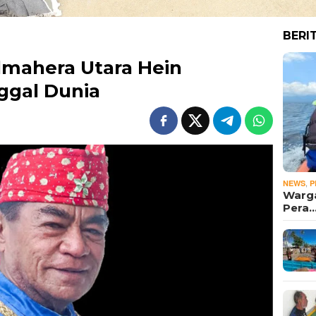
BERI
lmahera Utara Hein
gal Dunia
,
NEWS
P
Warga
Pera