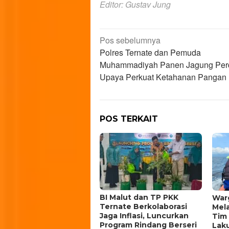
Editor: Gustav Jung
Navigasi
Pos sebelumnya
Polres Ternate dan Pemuda
pos
Muhammadiyah Panen Jagung Per
Upaya Perkuat Ketahanan Pangan
POS TERKAIT
BI Malut dan TP PKK
Warg
Ternate Berkolaborasi
Mela
Jaga Inflasi, Luncurkan
Tim
Program Rindang Berseri
Lak