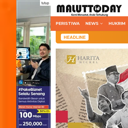
Loncat
tutup
ke
konten
PERISTIWA
NEWS
HUKRIM
HEADLINE