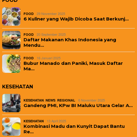
FOOD
29 November 2025
FOOD
6 Kuliner yang Wajib Dicoba Saat Berkunj…
20 September 2025
FOOD
Daftar Makanan Khas Indonesia yang
Mendu…
16 Januari 2025
FOOD
Bubur Manado dan Paniki, Masuk Daftar
Ma…
KESEHATAN
,
,
6 November 2025
KESEHATAN
NEWS
REGIONAL
Gandeng PMI, KPw BI Maluku Utara Gelar A…
13 April 2025
KESEHATAN
Kombinasi Madu dan Kunyit Dapat Bantu
Re…