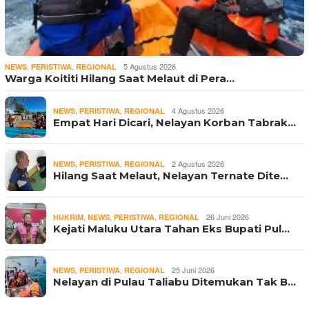
,
,
5 Agustus 2026
NEWS
PERISTIWA
REGIONAL
Warga Koititi Hilang Saat Melaut di Pera…
,
,
4 Agustus 2026
NEWS
PERISTIWA
REGIONAL
Empat Hari Dicari, Nelayan Korban Tabrak…
,
,
2 Agustus 2026
NEWS
PERISTIWA
REGIONAL
Hilang Saat Melaut, Nelayan Ternate Dite…
,
,
,
26 Juni 2026
HUKRIM
NEWS
PERISTIWA
REGIONAL
Kejati Maluku Utara Tahan Eks Bupati Pul…
,
,
25 Juni 2026
NEWS
PERISTIWA
REGIONAL
Nelayan di Pulau Taliabu Ditemukan Tak B…