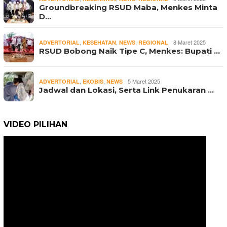
Groundbreaking RSUD Maba, Menkes Minta
D…
,
,
,
8 Maret 2025
ADVERTORIAL
KESEHATAN
NEWS
REGIONAL
RSUD Bobong Naik Tipe C, Menkes: Bupati …
,
,
5 Maret 2025
ADVERTORIAL
EKOBIS
NEWS
Jadwal dan Lokasi, Serta Link Penukaran …
VIDEO PILIHAN