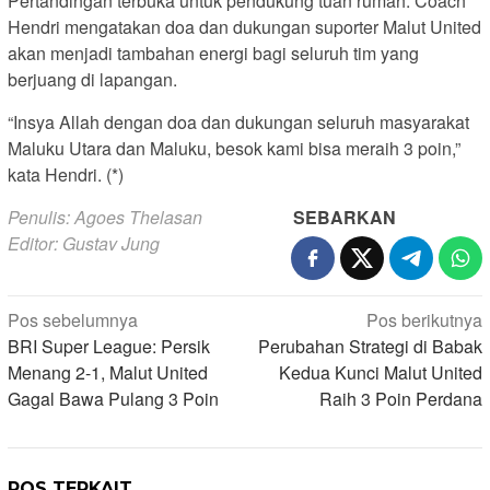
Pertandingan terbuka untuk pendukung tuan rumah. Coach
Hendri mengatakan doa dan dukungan suporter Malut United
akan menjadi tambahan energi bagi seluruh tim yang
berjuang di lapangan.
“Insya Allah dengan doa dan dukungan seluruh masyarakat
Maluku Utara dan Maluku, besok kami bisa meraih 3 poin,”
kata Hendri. (*)
Penulis: Agoes Thelasan
SEBARKAN
Editor: Gustav Jung
Navigasi
Pos sebelumnya
Pos berikutnya
BRI Super League: Persik
Perubahan Strategi di Babak
pos
Menang 2-1, Malut United
Kedua Kunci Malut United
Gagal Bawa Pulang 3 Poin
Raih 3 Poin Perdana
POS TERKAIT