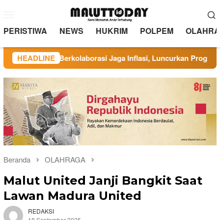
Loncat
Menu
ke
Mobile
konten
PERISTIWA
NEWS
HUKRIM
POLPEM
OLAHRA
nate Berkolaborasi Jaga Inflasi, Luncurkan Program Rindang Be
HEADLINE
Beranda
OLAHRAGA
Malut United Janji Bangkit Saat
Lawan Madura United
REDAKSI
18 September 2025