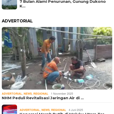
7 Bulan Alami Penurunan, Gunung Dukono
K…
ADVERTORIAL
,
,
1 November 2025
ADVERTORIAL
NEWS
REGIONAL
NHM Peduli Revitalisasi Jaringan Air di …
,
,
4 Juni 2025
ADVERTORIAL
NEWS
REGIONAL