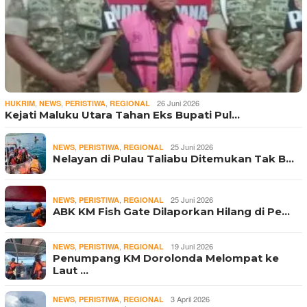
,
,
,
26 Juni 2026
HUKRIM
NEWS
PERISTIWA
REGIONAL
Kejati Maluku Utara Tahan Eks Bupati Pul…
,
,
25 Juni 2026
NEWS
PERISTIWA
REGIONAL
Nelayan di Pulau Taliabu Ditemukan Tak B…
,
,
25 Juni 2026
NEWS
PERISTIWA
REGIONAL
ABK KM Fish Gate Dilaporkan Hilang di Pe…
,
,
19 Juni 2026
NEWS
PERISTIWA
REGIONAL
Penumpang KM Dorolonda Melompat ke
Laut …
,
,
3 April 2026
NEWS
PERISTIWA
REGIONAL