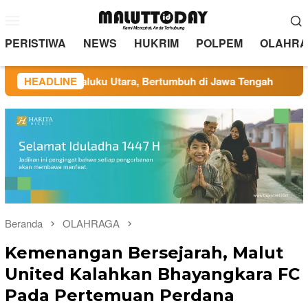
Loncat
Menu
ke
Mobile
konten
PERISTIWA
NEWS
HUKRIM
POLPEM
OLAHRA
r di Maluku Utara, Bertumbuh di Jawa Tengah
HEADLINE
Administra
Beranda
OLAHRAGA
Kemenangan Bersejarah, Malut
United Kalahkan Bhayangkara FC
Pada Pertemuan Perdana