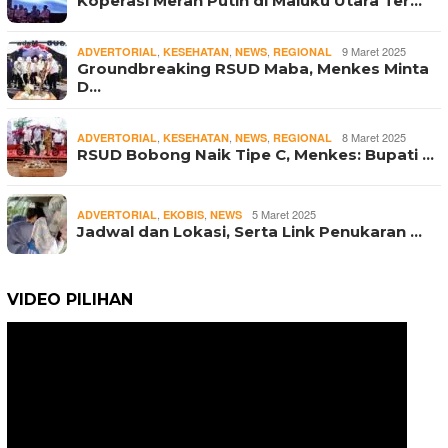
Koperasi Merah Putih di Maluku Utara Ter…
,
,
,
9 Maret 2025
ADVERTORIAL
KESEHATAN
NEWS
REGIONAL
Groundbreaking RSUD Maba, Menkes Minta
D…
,
,
,
8 Maret 2025
ADVERTORIAL
KESEHATAN
NEWS
REGIONAL
RSUD Bobong Naik Tipe C, Menkes: Bupati …
,
,
5 Maret 2025
ADVERTORIAL
EKOBIS
NEWS
Jadwal dan Lokasi, Serta Link Penukaran …
VIDEO PILIHAN