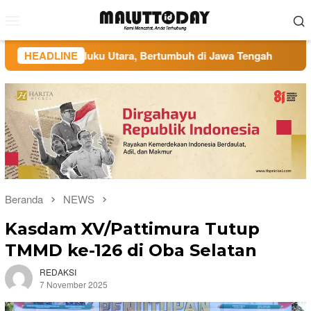
Loncat
Menu
ke
Mobile
konten
ar di Maluku Utara, Bertumbuh di Jawa Tengah
HEADLINE
Administ
Beranda
NEWS
Kasdam XV/Pattimura Tutup
TMMD ke-126 di Oba Selatan
REDAKSI
7 November 2025