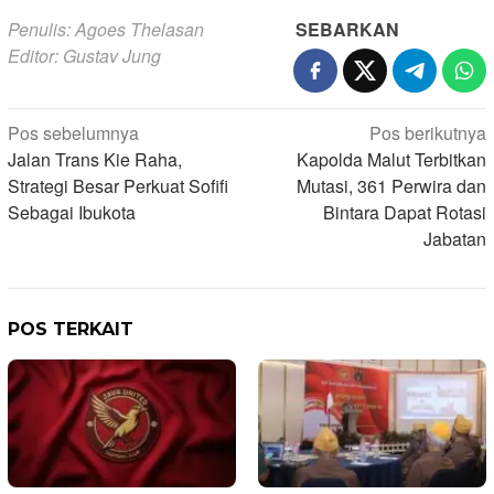
Penulis: Agoes Thelasan
SEBARKAN
Editor: Gustav Jung
Navigasi
Pos sebelumnya
Pos berikutnya
Jalan Trans Kie Raha,
Kapolda Malut Terbitkan
pos
Strategi Besar Perkuat Sofifi
Mutasi, 361 Perwira dan
Sebagai Ibukota
Bintara Dapat Rotasi
Jabatan
POS TERKAIT