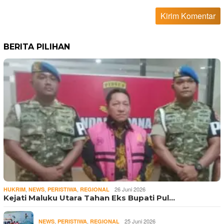
BERITA PILIHAN
,
,
,
26 Juni 2026
HUKRIM
NEWS
PERISTIWA
REGIONAL
Kejati Maluku Utara Tahan Eks Bupati Pul…
,
,
25 Juni 2026
NEWS
PERISTIWA
REGIONAL