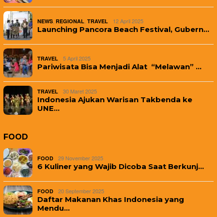
,
,
12 April 2025
NEWS
REGIONAL
TRAVEL
Launching Pancora Beach Festival, Gubern…
5 April 2025
TRAVEL
Pariwisata Bisa Menjadi Alat “Melawan” …
30 Maret 2025
TRAVEL
Indonesia Ajukan Warisan Takbenda ke
UNE…
FOOD
29 November 2025
FOOD
6 Kuliner yang Wajib Dicoba Saat Berkunj…
20 September 2025
FOOD
Daftar Makanan Khas Indonesia yang
Mendu…