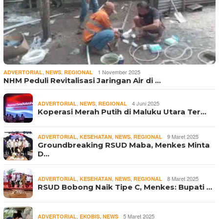
,
,
1 November 2025
ADVERTORIAL
NEWS
REGIONAL
NHM Peduli Revitalisasi Jaringan Air di …
,
,
4 Juni 2025
ADVERTORIAL
NEWS
REGIONAL
Koperasi Merah Putih di Maluku Utara Ter…
,
,
,
9 Maret 2025
ADVERTORIAL
KESEHATAN
NEWS
REGIONAL
Groundbreaking RSUD Maba, Menkes Minta
D…
,
,
,
8 Maret 2025
ADVERTORIAL
KESEHATAN
NEWS
REGIONAL
RSUD Bobong Naik Tipe C, Menkes: Bupati …
,
,
5 Maret 2025
ADVERTORIAL
EKOBIS
NEWS