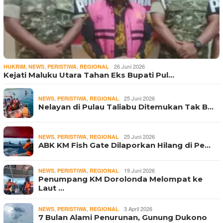
,
,
,
26 Juni 2026
HUKRIM
NEWS
PERISTIWA
REGIONAL
Kejati Maluku Utara Tahan Eks Bupati Pul…
,
,
25 Juni 2026
NEWS
PERISTIWA
REGIONAL
Nelayan di Pulau Taliabu Ditemukan Tak B…
,
,
25 Juni 2026
NEWS
PERISTIWA
REGIONAL
ABK KM Fish Gate Dilaporkan Hilang di Pe…
,
,
19 Juni 2026
NEWS
PERISTIWA
REGIONAL
Penumpang KM Dorolonda Melompat ke
Laut …
,
,
3 April 2026
NEWS
PERISTIWA
REGIONAL
7 Bulan Alami Penurunan, Gunung Dukono