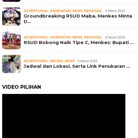
,
,
,
9 Maret 2025
ADVERTORIAL
KESEHATAN
NEWS
REGIONAL
Groundbreaking RSUD Maba, Menkes Minta
D…
,
,
,
8 Maret 2025
ADVERTORIAL
KESEHATAN
NEWS
REGIONAL
RSUD Bobong Naik Tipe C, Menkes: Bupati …
,
,
5 Maret 2025
ADVERTORIAL
EKOBIS
NEWS
Jadwal dan Lokasi, Serta Link Penukaran …
VIDEO PILIHAN