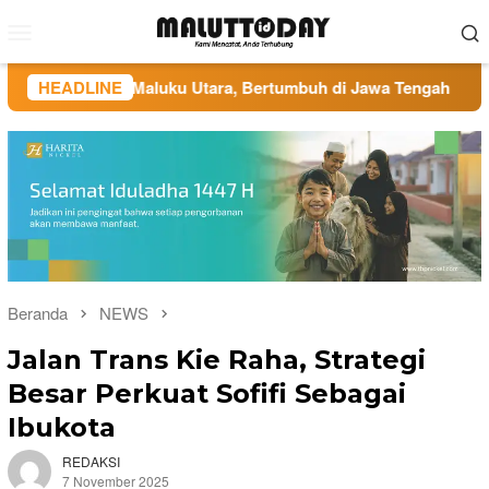
Loncat
Menu
ke
Mobile
konten
akar di Maluku Utara, Bertumbuh di Jawa Tengah
HEADLINE
Admini
Beranda
NEWS
Jalan Trans Kie Raha, Strategi
Besar Perkuat Sofifi Sebagai
Ibukota
REDAKSI
7 November 2025