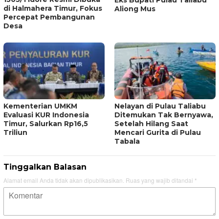
Eks Bupati Pulau Taliabu
di Halmahera Timur, Fokus
Aliong Mus
Percepat Pembangunan
Desa
Kementerian UMKM
Nelayan di Pulau Taliabu
Evaluasi KUR Indonesia
Ditemukan Tak Bernyawa,
Timur, Salurkan Rp16,5
Setelah Hilang Saat
Triliun
Mencari Gurita di Pulau
Tabala
Tinggalkan Balasan
Alamat email Anda tidak akan dipublikasikan.
Ruas yang wajib ditandai
*