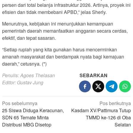
persen dari total belanja infrastruktur 2026. Artinya, proyek ini
efisien dan tidak membebani APBD,” jelas Sherly.
Menurutnya, kebijakan ini menunjukkan kemampuan
pemerintah daerah memanfaatkan anggaran secara cerdas,
efektif, dan tepat sasaran.
“Setiap rupiah yang kita gunakan harus mencerminkan
amanah masyarakat dan berdampak nyata bagi kemajuan
daerah,” cetusnya. (*)
Penulis: Agoes Thelasan
SEBARKAN
Editor: Gustav Jung
Navigasi
Pos sebelumnya
Pos berikutnya
25 Siswa Diduga Keracunan,
Kasdam XV/Pattimura Tutup
pos
SDN 65 Ternate Minta
TMMD ke-126 di Oba
Distribusi MBG Disetop
Selatan