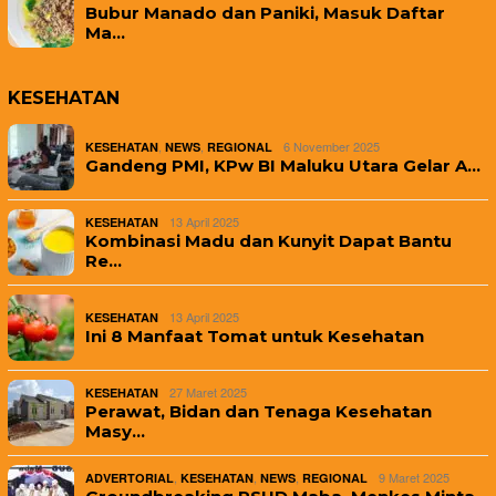
Bubur Manado dan Paniki, Masuk Daftar
Ma…
KESEHATAN
,
,
6 November 2025
KESEHATAN
NEWS
REGIONAL
Gandeng PMI, KPw BI Maluku Utara Gelar A…
13 April 2025
KESEHATAN
Kombinasi Madu dan Kunyit Dapat Bantu
Re…
13 April 2025
KESEHATAN
Ini 8 Manfaat Tomat untuk Kesehatan
27 Maret 2025
KESEHATAN
Perawat, Bidan dan Tenaga Kesehatan
Masy…
,
,
,
9 Maret 2025
ADVERTORIAL
KESEHATAN
NEWS
REGIONAL