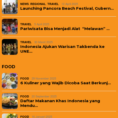
,
,
12 April 2025
NEWS
REGIONAL
TRAVEL
Launching Pancora Beach Festival, Gubern…
5 April 2025
TRAVEL
Pariwisata Bisa Menjadi Alat “Melawan” …
30 Maret 2025
TRAVEL
Indonesia Ajukan Warisan Takbenda ke
UNE…
FOOD
29 November 2025
FOOD
6 Kuliner yang Wajib Dicoba Saat Berkunj…
20 September 2025
FOOD
Daftar Makanan Khas Indonesia yang
Mendu…
16 Januari 2025
FOOD