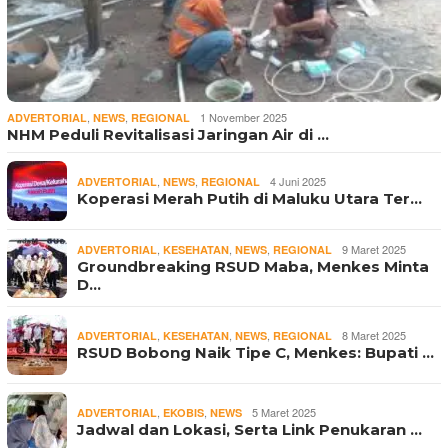
,
,
1 November 2025
ADVERTORIAL
NEWS
REGIONAL
NHM Peduli Revitalisasi Jaringan Air di …
,
,
4 Juni 2025
ADVERTORIAL
NEWS
REGIONAL
Koperasi Merah Putih di Maluku Utara Ter…
,
,
,
9 Maret 2025
ADVERTORIAL
KESEHATAN
NEWS
REGIONAL
Groundbreaking RSUD Maba, Menkes Minta
D…
,
,
,
8 Maret 2025
ADVERTORIAL
KESEHATAN
NEWS
REGIONAL
RSUD Bobong Naik Tipe C, Menkes: Bupati …
,
,
5 Maret 2025
ADVERTORIAL
EKOBIS
NEWS
Jadwal dan Lokasi, Serta Link Penukaran …