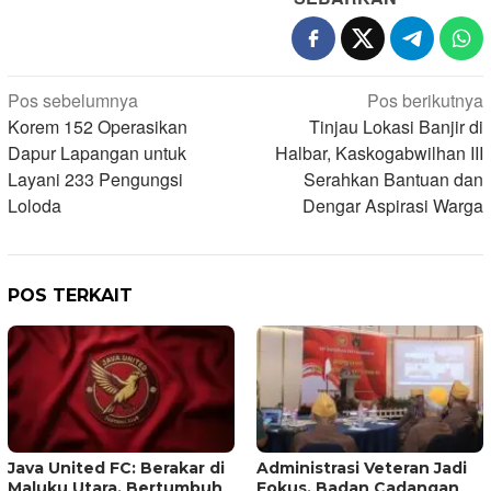
Navigasi
Pos sebelumnya
Pos berikutnya
Korem 152 Operasikan
Tinjau Lokasi Banjir di
pos
Dapur Lapangan untuk
Halbar, Kaskogabwilhan III
Layani 233 Pengungsi
Serahkan Bantuan dan
Loloda
Dengar Aspirasi Warga
POS TERKAIT
Java United FC: Berakar di
Administrasi Veteran Jadi
Maluku Utara, Bertumbuh
Fokus, Badan Cadangan