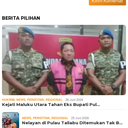
BERITA PILIHAN
,
,
,
26 Juni 2026
HUKRIM
NEWS
PERISTIWA
REGIONAL
Kejati Maluku Utara Tahan Eks Bupati Pul…
,
,
25 Juni 2026
NEWS
PERISTIWA
REGIONAL
Nelayan di Pulau Taliabu Ditemukan Tak B…