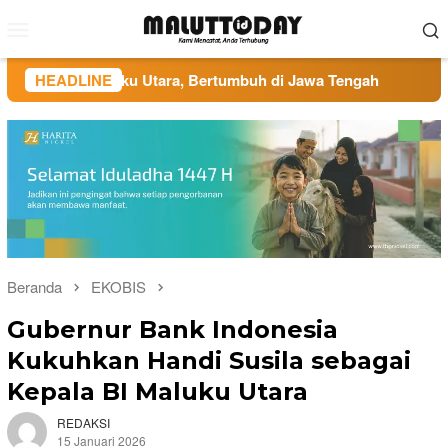
Loncat
Menu
ke
Mobile
konten
aluku Utara, Bertumbuh di Jawa Tengah
HEADLINE
Administrasi Vet
Beranda
EKOBIS
Gubernur Bank Indonesia
Kukuhkan Handi Susila sebagai
Kepala BI Maluku Utara
REDAKSI
15 Januari 2026