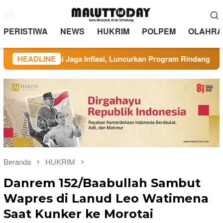
Loncat
Menu
ke
Mobile
konten
PERISTIWA
NEWS
HUKRIM
POLPEM
OLAHRA
borasi Jaga Inflasi, Luncurkan Program Rindang Berseri
HEADLINE
Beranda
HUKRIM
Danrem 152/Baabullah Sambut
Wapres di Lanud Leo Watimena
Saat Kunker ke Morotai