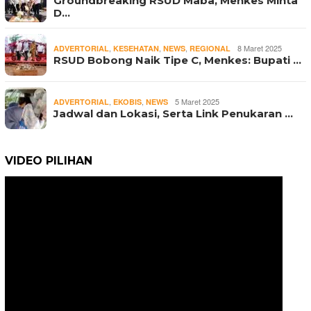
Groundbreaking RSUD Maba, Menkes Minta
D…
,
,
,
8 Maret 2025
ADVERTORIAL
KESEHATAN
NEWS
REGIONAL
RSUD Bobong Naik Tipe C, Menkes: Bupati …
,
,
5 Maret 2025
ADVERTORIAL
EKOBIS
NEWS
Jadwal dan Lokasi, Serta Link Penukaran …
VIDEO PILIHAN