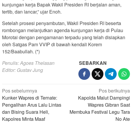
kunjungan kerja Bapak Wakil Presiden RI berjalan aman,
tertib, dan lancar,” ujar Enoh.
Setelah prosesi penyambutan, Wakil Presiden RI beserta
rombongan melanjutkan agenda kunjungan kerja di Pulau
Morotai dengan pengamanan terpadu yang telah disiapkan
oleh Satgas Pam VVIP di bawah kendali Korem
152/Baabullah. (*)
Penulis: Agoes Thelasan
SEBARKAN
Editor: Gustav Jung
Navigasi
Pos sebelumnya
Pos berikutnya
Kunker Wapres di Ternate:
Kapolda Malut Dampingi
pos
Pengalihan Arus Lalu Lintas
Wapres Gibran Saat
dan Bising Suara Heli,
Membuka Festival Legu Tara
Kapolres Minta Maaf
No Ate