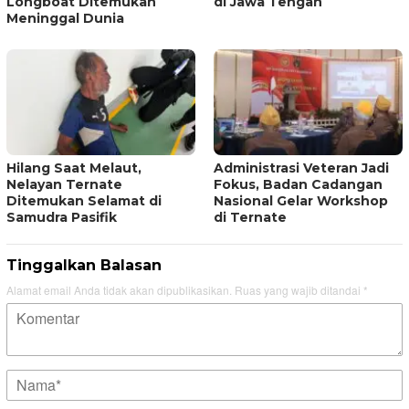
Longboat Ditemukan
di Jawa Tengah
Meninggal Dunia
Hilang Saat Melaut,
Administrasi Veteran Jadi
Nelayan Ternate
Fokus, Badan Cadangan
Ditemukan Selamat di
Nasional Gelar Workshop
Samudra Pasifik
di Ternate
Tinggalkan Balasan
Alamat email Anda tidak akan dipublikasikan.
Ruas yang wajib ditandai
*