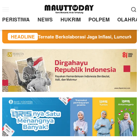
Loncat
Menu
ke
Mobile
konten
PERISTIWA
NEWS
HUKRIM
POLPEM
OLAHRA
n TP PKK Ternate Berkolaborasi Jaga Inflasi, Luncurkan Progra
HEADLINE