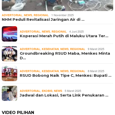
,
,
1 November 2025
ADVERTORIAL
NEWS
REGIONAL
NHM Peduli Revitalisasi Jaringan Air di …
,
,
4 Juni 2025
ADVERTORIAL
NEWS
REGIONAL
Koperasi Merah Putih di Maluku Utara Ter…
,
,
,
9 Maret 2025
ADVERTORIAL
KESEHATAN
NEWS
REGIONAL
Groundbreaking RSUD Maba, Menkes Minta
D…
,
,
,
8 Maret 2025
ADVERTORIAL
KESEHATAN
NEWS
REGIONAL
RSUD Bobong Naik Tipe C, Menkes: Bupati …
,
,
5 Maret 2025
ADVERTORIAL
EKOBIS
NEWS
Jadwal dan Lokasi, Serta Link Penukaran …
VIDEO PILIHAN