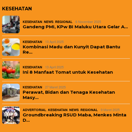
KESEHATAN
,
,
6 November 2025
KESEHATAN
NEWS
REGIONAL
Gandeng PMI, KPw BI Maluku Utara Gelar A…
13 April 2025
KESEHATAN
Kombinasi Madu dan Kunyit Dapat Bantu
Re…
13 April 2025
KESEHATAN
Ini 8 Manfaat Tomat untuk Kesehatan
27 Maret 2025
KESEHATAN
Perawat, Bidan dan Tenaga Kesehatan
Masy…
,
,
,
9 Maret 2025
ADVERTORIAL
KESEHATAN
NEWS
REGIONAL
Groundbreaking RSUD Maba, Menkes Minta
D…