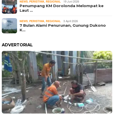
,
,
19 Juni 2026
NEWS
PERISTIWA
REGIONAL
Penumpang KM Dorolonda Melompat ke
Laut …
,
,
3 April 2026
NEWS
PERISTIWA
REGIONAL
7 Bulan Alami Penurunan, Gunung Dukono
K…
ADVERTORIAL