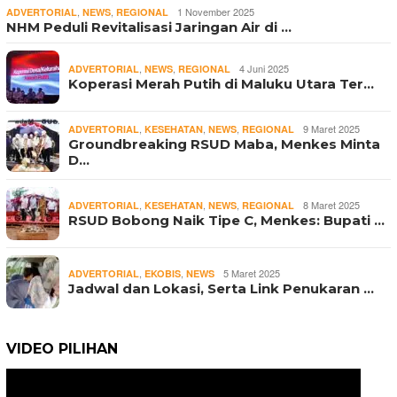
,
,
1 November 2025
ADVERTORIAL
NEWS
REGIONAL
NHM Peduli Revitalisasi Jaringan Air di …
,
,
4 Juni 2025
ADVERTORIAL
NEWS
REGIONAL
Koperasi Merah Putih di Maluku Utara Ter…
,
,
,
9 Maret 2025
ADVERTORIAL
KESEHATAN
NEWS
REGIONAL
Groundbreaking RSUD Maba, Menkes Minta
D…
,
,
,
8 Maret 2025
ADVERTORIAL
KESEHATAN
NEWS
REGIONAL
RSUD Bobong Naik Tipe C, Menkes: Bupati …
,
,
5 Maret 2025
ADVERTORIAL
EKOBIS
NEWS
Jadwal dan Lokasi, Serta Link Penukaran …
VIDEO PILIHAN