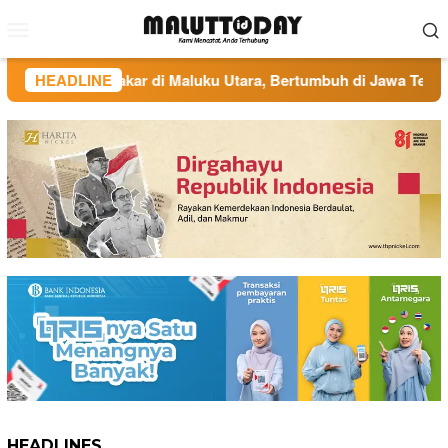
Loncat
Menu
ke
Mobile
konten
d FC: Berakar di Maluku Utara, Bertumbuh di Jawa Tengah
HEADLINE
HEADLINES