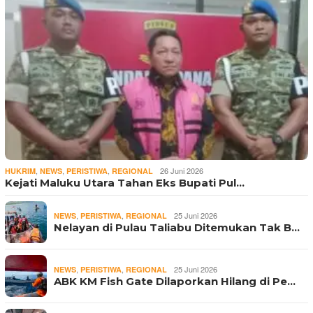
,
,
,
26 Juni 2026
HUKRIM
NEWS
PERISTIWA
REGIONAL
Kejati Maluku Utara Tahan Eks Bupati Pul…
,
,
25 Juni 2026
NEWS
PERISTIWA
REGIONAL
Nelayan di Pulau Taliabu Ditemukan Tak B…
,
,
25 Juni 2026
NEWS
PERISTIWA
REGIONAL
ABK KM Fish Gate Dilaporkan Hilang di Pe…