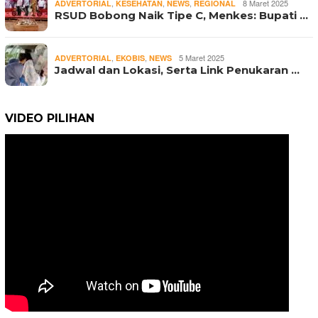
,
,
,
8 Maret 2025
ADVERTORIAL
KESEHATAN
NEWS
REGIONAL
RSUD Bobong Naik Tipe C, Menkes: Bupati …
,
,
5 Maret 2025
ADVERTORIAL
EKOBIS
NEWS
Jadwal dan Lokasi, Serta Link Penukaran …
VIDEO PILIHAN