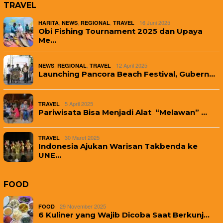
TRAVEL
,
,
,
16 Juni 2025
HARITA
NEWS
REGIONAL
TRAVEL
Obi Fishing Tournament 2025 dan Upaya
Me…
,
,
12 April 2025
NEWS
REGIONAL
TRAVEL
Launching Pancora Beach Festival, Gubern…
5 April 2025
TRAVEL
Pariwisata Bisa Menjadi Alat “Melawan” …
30 Maret 2025
TRAVEL
Indonesia Ajukan Warisan Takbenda ke
UNE…
FOOD
29 November 2025
FOOD
6 Kuliner yang Wajib Dicoba Saat Berkunj…