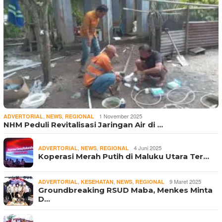
,
,
1 November 2025
ADVERTORIAL
NEWS
REGIONAL
NHM Peduli Revitalisasi Jaringan Air di …
,
,
4 Juni 2025
ADVERTORIAL
NEWS
REGIONAL
Koperasi Merah Putih di Maluku Utara Ter…
,
,
,
9 Maret 2025
ADVERTORIAL
KESEHATAN
NEWS
REGIONAL
Groundbreaking RSUD Maba, Menkes Minta
D…