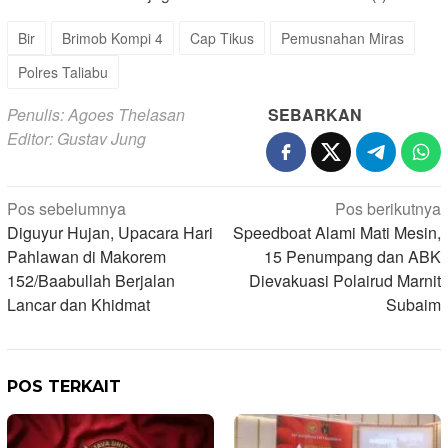
Bir
Brimob Kompi 4
Cap Tikus
Pemusnahan Miras
Polres Taliabu
Penulis: Agoes Thelasan
SEBARKAN
Editor: Gustav Jung
Navigasi
Pos sebelumnya
Pos berikutnya
Diguyur Hujan, Upacara Hari
Speedboat Alami Mati Mesin,
pos
Pahlawan di Makorem
15 Penumpang dan ABK
152/Baabullah Berjalan
Dievakuasi Polairud Marnit
Lancar dan Khidmat
Subaim
POS TERKAIT