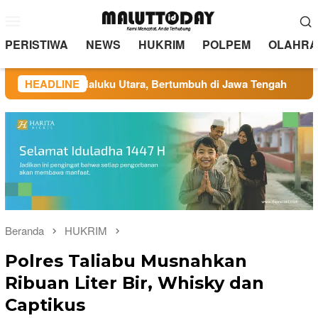
Loncat
Menu
ke
Mobile
konten
PERISTIWA
NEWS
HUKRIM
POLPEM
OLAHRA
ar di Maluku Utara, Bertumbuh di Jawa Tengah
HEADLINE
Administr
Beranda
HUKRIM
Polres Taliabu Musnahkan
Ribuan Liter Bir, Whisky dan
Captikus