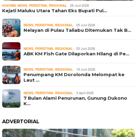
,
,
,
26 Juni 2026
HUKRIM
NEWS
PERISTIWA
REGIONAL
Kejati Maluku Utara Tahan Eks Bupati Pul…
,
,
25 Juni 2026
NEWS
PERISTIWA
REGIONAL
Nelayan di Pulau Taliabu Ditemukan Tak B…
,
,
25 Juni 2026
NEWS
PERISTIWA
REGIONAL
ABK KM Fish Gate Dilaporkan Hilang di Pe…
,
,
19 Juni 2026
NEWS
PERISTIWA
REGIONAL
Penumpang KM Dorolonda Melompat ke
Laut …
,
,
3 April 2026
NEWS
PERISTIWA
REGIONAL
7 Bulan Alami Penurunan, Gunung Dukono
K…
ADVERTORIAL