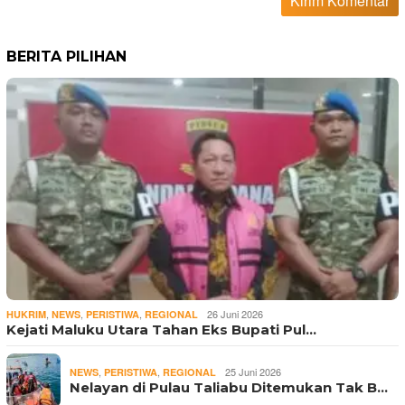
BERITA PILIHAN
,
,
,
26 Juni 2026
HUKRIM
NEWS
PERISTIWA
REGIONAL
Kejati Maluku Utara Tahan Eks Bupati Pul…
,
,
25 Juni 2026
NEWS
PERISTIWA
REGIONAL
Nelayan di Pulau Taliabu Ditemukan Tak B…