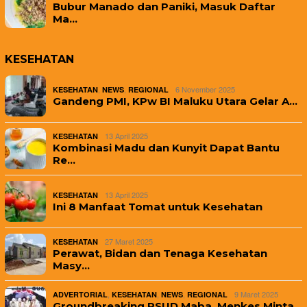
Bubur Manado dan Paniki, Masuk Daftar
Ma…
KESEHATAN
,
,
6 November 2025
KESEHATAN
NEWS
REGIONAL
Gandeng PMI, KPw BI Maluku Utara Gelar A…
13 April 2025
KESEHATAN
Kombinasi Madu dan Kunyit Dapat Bantu
Re…
13 April 2025
KESEHATAN
Ini 8 Manfaat Tomat untuk Kesehatan
27 Maret 2025
KESEHATAN
Perawat, Bidan dan Tenaga Kesehatan
Masy…
,
,
,
9 Maret 2025
ADVERTORIAL
KESEHATAN
NEWS
REGIONAL
Groundbreaking RSUD Maba, Menkes Minta