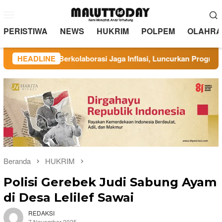
Loncat
Menu
ke
Mobile
konten
PERISTIWA
NEWS
HUKRIM
POLPEM
OLAHRA
nate Berkolaborasi Jaga Inflasi, Luncurkan Program Rindang Be
HEADLINE
Beranda
HUKRIM
Polisi Gerebek Judi Sabung Ayam
di Desa Lelilef Sawai
REDAKSI
7 November 2025