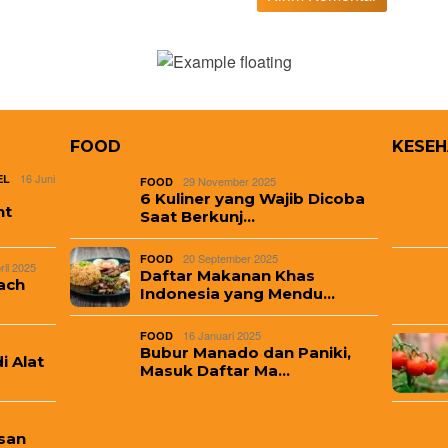
FOOD
KESE
16 Juni
EL
29 November 2025
FOOD
6 Kuliner yang Wajib Dicoba
nt
Saat Berkunj…
20 September 2025
FOOD
ril 2025
Daftar Makanan Khas
ach
Indonesia yang Mendu…
16 Januari 2025
FOOD
Bubur Manado dan Paniki,
i Alat
Masuk Daftar Ma…
san