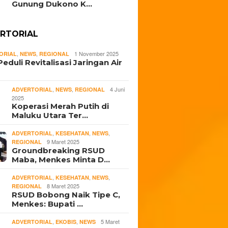
Gunung Dukono K…
RTORIAL
,
,
1 November 2025
ORIAL
NEWS
REGIONAL
eduli Revitalisasi Jaringan Air
,
,
4 Juni
ADVERTORIAL
NEWS
REGIONAL
2025
Koperasi Merah Putih di
Maluku Utara Ter…
,
,
,
ADVERTORIAL
KESEHATAN
NEWS
9 Maret 2025
REGIONAL
Groundbreaking RSUD
Maba, Menkes Minta D…
,
,
,
ADVERTORIAL
KESEHATAN
NEWS
8 Maret 2025
REGIONAL
RSUD Bobong Naik Tipe C,
Menkes: Bupati …
,
,
5 Maret
ADVERTORIAL
EKOBIS
NEWS