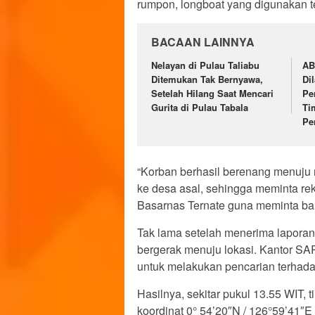
rumpon, longboat yang digunakan t
BACAAN LAINNYA
Nelayan di Pulau Taliabu
AB
Ditemukan Tak Bernyawa,
Di
Setelah Hilang Saat Mencari
Pe
Gurita di Pulau Tabala
Ti
Pe
“Korban berhasil berenang menuju r
ke desa asal, sehingga meminta re
Basarnas Ternate guna meminta bant
Tak lama setelah menerima lapora
bergerak menuju lokasi. Kantor 
untuk melakukan pencarian terhada
Hasilnya, sekitar pukul 13.55 WIT
koordinat 0° 54’20″N / 126°59’41″