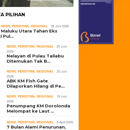
TA PILIHAN
,
,
,
26 Juni 2026
NEWS
PERISTIWA
REGIONAL
i Maluku Utara Tahan Eks
i Pul…
,
,
25 Juni
NEWS
PERISTIWA
REGIONAL
2026
Nelayan di Pulau Taliabu
Ditemukan Tak B…
,
,
25 Juni
NEWS
PERISTIWA
REGIONAL
2026
ABK KM Fish Gate
Dilaporkan Hilang di Pe…
,
,
19 Juni
NEWS
PERISTIWA
REGIONAL
2026
Penumpang KM Dorolonda
Melompat ke Laut …
,
,
3 April 2026
NEWS
PERISTIWA
REGIONAL
7 Bulan Alami Penurunan,