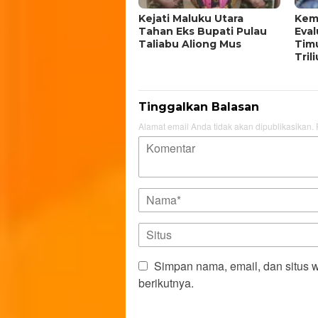
Kejati Maluku Utara
Kem
Tahan Eks Bupati Pulau
Eval
Taliabu Aliong Mus
Timu
Tril
Tinggalkan Balasan
Alamat email Anda tidak akan dipublikasikan.
Simpan nama, email, dan situs 
berikutnya.