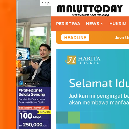
Loncat
tutup
ke
konten
PERISTIWA
NEWS
HUKRIM
HEADLINE
Java United FC: Berakar