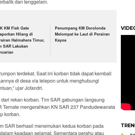
erbalik dan tenggelam.
K KM Fish Gate
Penumpang KM Dorolonda
VIDE
laporkan Hilang di
Melompat ke Laut di Perairan
rairan Halmahera Timur,
Kayoa
m SAR Lakukan
ncarian
umpon terdekat. Saat ini korban tidak dapat kembali
kannya di desa via telepon untuk menghubungi
uan,” ujar Jofandri.
n dari rekan korban. Tim SAR gabungan langsung
SAR Ternate mengerahkan KN SAR 237 Pandudewanata
p korban.
, tim SAR berhasil menemukan kedua korban pada
TREN
E dalam keadaan selamat. Sementara perahu atau