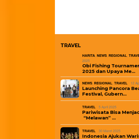
TRAVEL
,
,
,
HARITA
NEWS
REGIONAL
TRAV
2025
Obi Fishing Tourname
2025 dan Upaya Me…
,
,
12 Ap
NEWS
REGIONAL
TRAVEL
Launching Pancora Be
Festival, Gubern…
5 April 2025
TRAVEL
Pariwisata Bisa Menjad
“Melawan” …
30 Maret 2025
TRAVEL
Indonesia Ajukan Wari