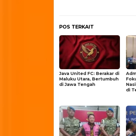
POS TERKAIT
Java United FC: Berakar di
Admi
Maluku Utara, Bertumbuh
Fok
di Jawa Tengah
Nas
di T