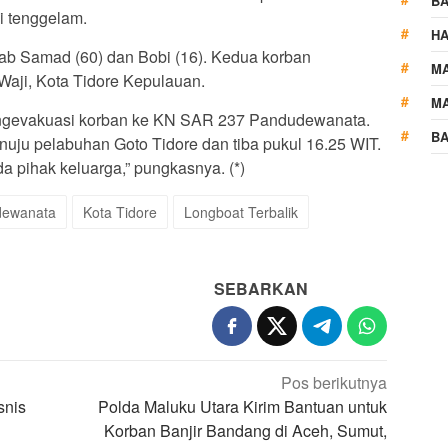
B
i tenggelam.
HA
ab Samad (60) dan Bobi (16). Kedua korban
M
aji, Kota Tidore Kepulauan.
MA
gevakuasi korban ke KN SAR 237 Pandudewanata.
BA
nuju pelabuhan Goto Tidore dan tiba pukul 16.25 WIT.
 pihak keluarga,” pungkasnya. (*)
dewanata
Kota Tidore
Longboat Terbalik
SEBARKAN
Pos berikutnya
snis
Polda Maluku Utara Kirim Bantuan untuk
Korban Banjir Bandang di Aceh, Sumut,