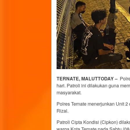
TERNATE, MALUTTODAY –
Polre
hari. Patroli ini dilakukan guna m
masyarakat.
Polres Ternate menerjunkan Unit 2 
Rizal.
Patroli Cipta Kondisi (Cipkon) dilak
warga Kota Ternate pada Sabtu (08/1