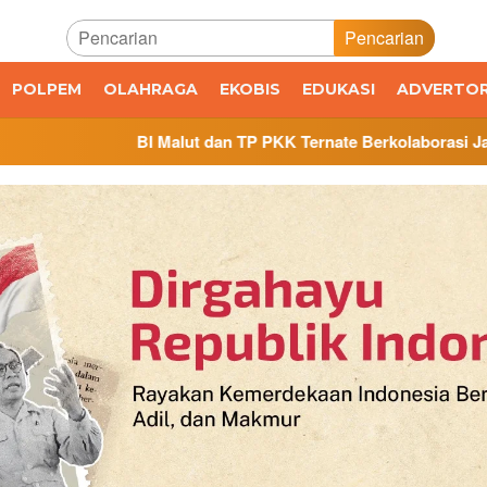
Pencarian
POLPEM
OLAHRAGA
EKOBIS
EDUKASI
ADVERTOR
Malut dan TP PKK Ternate Berkolaborasi Jaga Inflasi, Luncurka