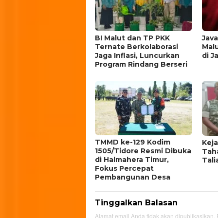
BI Malut dan TP PKK
Java
Ternate Berkolaborasi
Mal
Jaga Inflasi, Luncurkan
di 
Program Rindang Berseri
TMMD ke-129 Kodim
Keja
1505/Tidore Resmi Dibuka
Tah
di Halmahera Timur,
Tali
Fokus Percepat
Pembangunan Desa
Tinggalkan Balasan
Alamat email Anda tidak akan dipublikasikan.