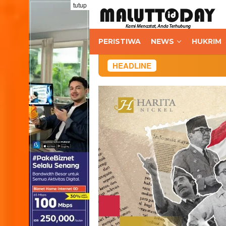
Loncat
tutup
ke
konten
PERISTIWA
NEWS
HUKRIM
HEADLINE
BI 