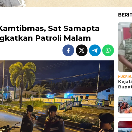
BERI
Kamtibmas, Sat Samapta
ngkatkan Patroli Malam
HUKRIM
Kejat
Bupat