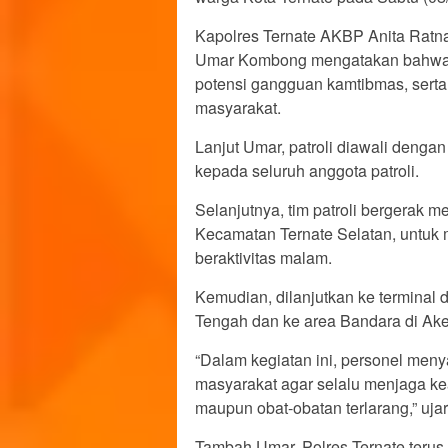
Kapolres Ternate AKBP Anita Ratna
Umar Kombong mengatakan bahwa ke
potensi gangguan kamtibmas, ser
masyarakat.
Lanjut Umar, patroli diawali denga
kepada seluruh anggota patroli.
Selanjutnya, tim patroli bergerak 
Kecamatan Ternate Selatan, untu
beraktivitas malam.
Kemudian, dilanjutkan ke terminal
Tengah dan ke area Bandara di Ak
“Dalam kegiatan ini, personel m
masyarakat agar selalu menjaga k
maupun obat-obatan terlarang,” uja
Tambah Umar, Polres Ternate teru