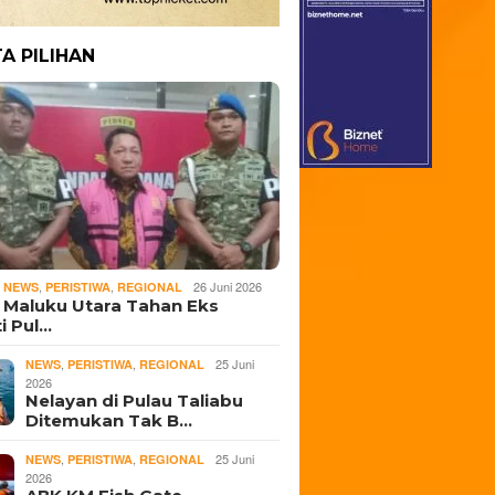
TA PILIHAN
,
,
,
26 Juni 2026
NEWS
PERISTIWA
REGIONAL
i Maluku Utara Tahan Eks
i Pul…
,
,
25 Juni
NEWS
PERISTIWA
REGIONAL
2026
Nelayan di Pulau Taliabu
Ditemukan Tak B…
,
,
25 Juni
NEWS
PERISTIWA
REGIONAL
2026