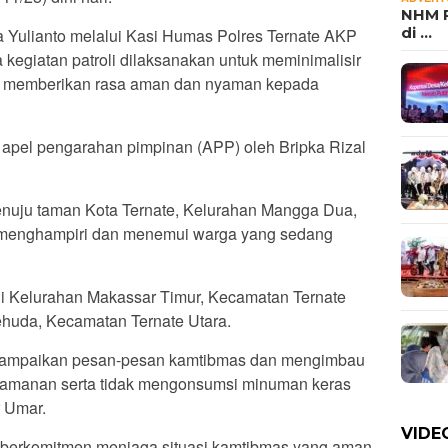
NHM P
di …
 Yulianto melalui Kasi Humas Polres Ternate AKP
giatan patroli dilaksanakan untuk meminimalisir
ta memberikan rasa aman dan nyaman kepada
n apel pengarahan pimpinan (APP) oleh Bripka Rizal
menuju taman Kota Ternate, Kelurahan Mangga Dua,
k menghampiri dan menemui warga yang sedang
 di Kelurahan Makassar Timur, Kecamatan Ternate
ehuda, Kecamatan Ternate Utara.
enyampaikan pesan-pesan kamtibmas dan mengimbau
eamanan serta tidak mengonsumsi minuman keras
r Umar.
VIDE
s berkomitmen menjaga situasi kamtibmas yang aman