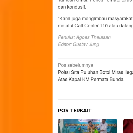
dan kondusif.
“Kami juga mengimbau masyarakat 
melalui Call Center 110 atau datang
Penulis: Agoes Thelasan
Editor: Gustav Jung
Navigasi
Pos sebelumnya
Polisi Sita Puluhan Botol Miras Ilega
pos
Atas Kapal KM Permata Bunda
POS TERKAIT