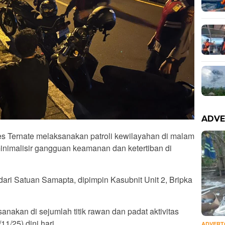
ADVE
s Ternate melaksanakan patroli kewilayahan di malam
eminimalisir gangguan keamanan dan ketertiban di
dari Satuan Samapta, dipimpin Kasubnit Unit 2, Bripka
sanakan di sejumlah titik rawan dan padat aktivitas
1/25) dini hari.
ADVERT