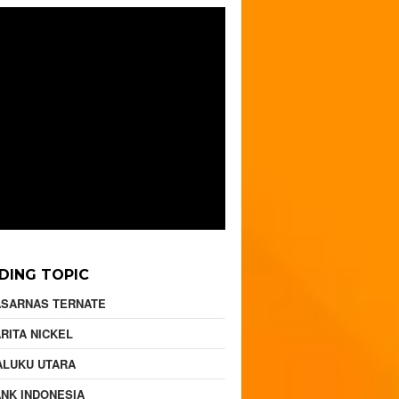
DING TOPIC
ASARNAS TERNATE
RITA NICKEL
ALUKU UTARA
NK INDONESIA