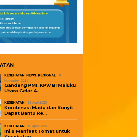
HATAN
,
,
6
KESEHATAN
NEWS
REGIONAL
November 2025
Gandeng PMI, KPw BI Maluku
Utara Gelar A…
13 April 2025
KESEHATAN
Kombinasi Madu dan Kunyit
Dapat Bantu Re…
13 April 2025
KESEHATAN
Ini 8 Manfaat Tomat untuk
Kesehatan