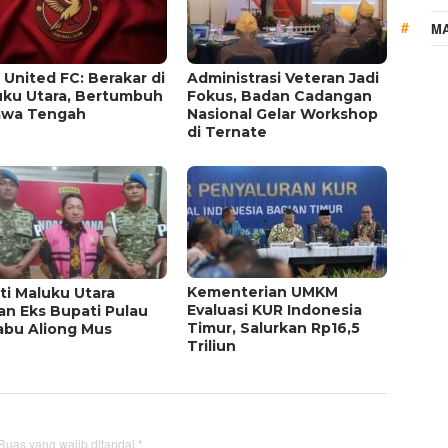
MA
 United FC: Berakar di
Administrasi Veteran Jadi
uku Utara, Bertumbuh
Fokus, Badan Cadangan
Jawa Tengah
Nasional Gelar Workshop
di Ternate
Kementerian UMKM
ti Maluku Utara
Evaluasi KUR Indonesia
an Eks Bupati Pulau
Timur, Salurkan Rp16,5
abu Aliong Mus
Triliun
Ruas yang wajib ditandai
*