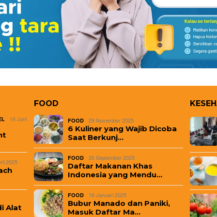
FOOD
KESE
16 Juni
EL
29 November 2025
FOOD
6 Kuliner yang Wajib Dicoba
nt
Saat Berkunj…
20 September 2025
FOOD
ril 2025
Daftar Makanan Khas
ach
Indonesia yang Mendu…
16 Januari 2025
FOOD
Bubur Manado dan Paniki,
i Alat
Masuk Daftar Ma…