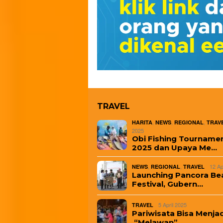
TRAVEL
,
,
,
HARITA
NEWS
REGIONAL
TRAV
2025
Obi Fishing Tourname
2025 dan Upaya Me…
,
,
12 Ap
NEWS
REGIONAL
TRAVEL
Launching Pancora Be
Festival, Gubern…
5 April 2025
TRAVEL
Pariwisata Bisa Menjad
“Melawan” …