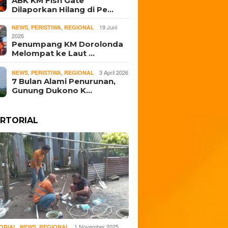
ABK KM Fish Gate
Dilaporkan Hilang di Pe…
,
,
19 Juni
NEWS
PERISTIWA
REGIONAL
2026
Penumpang KM Dorolonda
Melompat ke Laut …
,
,
3 April 2026
NEWS
PERISTIWA
REGIONAL
7 Bulan Alami Penurunan,
Gunung Dukono K…
RTORIAL
,
,
1 November 2025
ORIAL
NEWS
REGIONAL