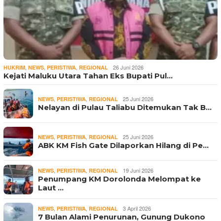
,
,
,
26 Juni 2026
HUKRIM
NEWS
PERISTIWA
REGIONAL
Kejati Maluku Utara Tahan Eks Bupati Pul…
,
,
25 Juni 2026
NEWS
PERISTIWA
REGIONAL
Nelayan di Pulau Taliabu Ditemukan Tak B…
,
,
25 Juni 2026
NEWS
PERISTIWA
REGIONAL
ABK KM Fish Gate Dilaporkan Hilang di Pe…
,
,
19 Juni 2026
NEWS
PERISTIWA
REGIONAL
Penumpang KM Dorolonda Melompat ke
Laut …
,
,
3 April 2026
NEWS
PERISTIWA
REGIONAL
7 Bulan Alami Penurunan, Gunung Dukono