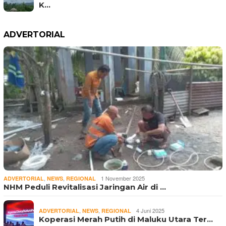
K…
ADVERTORIAL
,
,
1 November 2025
ADVERTORIAL
NEWS
REGIONAL
NHM Peduli Revitalisasi Jaringan Air di …
,
,
4 Juni 2025
ADVERTORIAL
NEWS
REGIONAL
Koperasi Merah Putih di Maluku Utara Ter…