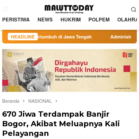
Loncat
Menu
ke
Mobile
konten
PERISTIWA
NEWS
HUKRIM
POLPEM
OLAHRA
ra, Bertumbuh di Jawa Tengah
HEADLINE
Administrasi Veteran Jad
Beranda
NASIONAL
670 Jiwa Terdampak Banjir
Bogor, Akibat Meluapnya Kali
Pelayangan