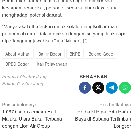
Pemerintah daerah diminta untuk segera memeriksa
kesiapan perangkat, personel, serta sumber daya guna
menghadapi potensi darurat.
“Masyarakat diharapkan untuk selalu mengikuti arahan
pemerintah dan tidak termakan dengan isu yang tidak dapat
dipertanggungjawabkan,” ujar Muhari. (*)
Abdul Muhari
Banjir Bogor
BNPB
Bojong Gede
BPBD Bogor
Kali Pelayangan
Penulis: Gustav Jung
SEBARKAN
Editor: Gustav Jung
Navigasi
Pos sebelumnya
Pos berikutnya
1.067 Calon Jemaah Haji
Perbaiki Pipa, Pria Paruh
pos
Maluku Utara Bakal Terbang
Baya di Subang Tertimbun
dengan Lion Air Group
Longsor