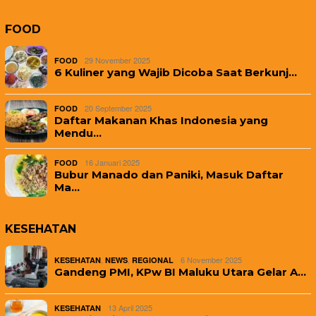
FOOD
29 November 2025
FOOD
6 Kuliner yang Wajib Dicoba Saat Berkunj…
20 September 2025
FOOD
Daftar Makanan Khas Indonesia yang
Mendu…
16 Januari 2025
FOOD
Bubur Manado dan Paniki, Masuk Daftar
Ma…
KESEHATAN
,
,
6 November 2025
KESEHATAN
NEWS
REGIONAL
Gandeng PMI, KPw BI Maluku Utara Gelar A…
13 April 2025
KESEHATAN