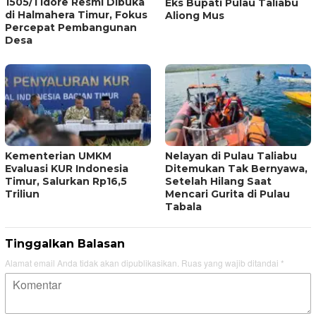
1505/Tidore Resmi Dibuka
Eks Bupati Pulau Taliabu
di Halmahera Timur, Fokus
Aliong Mus
Percepat Pembangunan
Desa
Kementerian UMKM
Nelayan di Pulau Taliabu
Evaluasi KUR Indonesia
Ditemukan Tak Bernyawa,
Timur, Salurkan Rp16,5
Setelah Hilang Saat
Triliun
Mencari Gurita di Pulau
Tabala
Tinggalkan Balasan
Alamat email Anda tidak akan dipublikasikan.
Ruas yang wajib ditandai
*