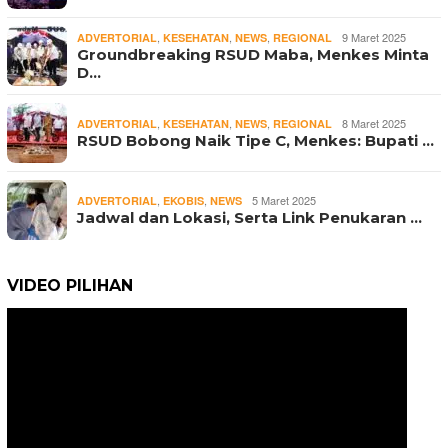
,
,
,
9 Maret 2025
ADVERTORIAL
KESEHATAN
NEWS
REGIONAL
Groundbreaking RSUD Maba, Menkes Minta
D…
,
,
,
8 Maret 2025
ADVERTORIAL
KESEHATAN
NEWS
REGIONAL
RSUD Bobong Naik Tipe C, Menkes: Bupati …
,
,
5 Maret 2025
ADVERTORIAL
EKOBIS
NEWS
Jadwal dan Lokasi, Serta Link Penukaran …
VIDEO PILIHAN