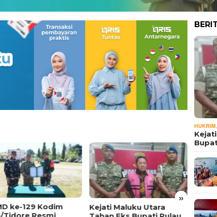
BERI
HUKRIM
Kejat
Bupat
»
D ke-129 Kodim
Keme
Kejati Maluku Utara
5/Tidore Resmi
Evalu
Tahan Eks Bupati Pulau