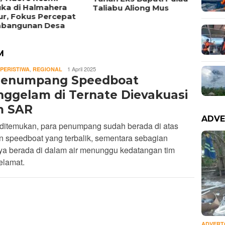
uka di Halmahera
Timur
Taliabu Aliong Mus
ur, Fokus Percepat
Triliu
bangunan Desa
M
REDAKSI
,
1 April 2025
PERISTIWA
REGIONAL
Penumpang Speedboat
nggelam di Ternate Dievakuasi
m SAR
ADVE
 ditemukan, para penumpang sudah berada di atas
 speedboat yang terbalik, sementara sebagian
ya berada di dalam air menunggu kedatangan tim
elamat.
ADVERT