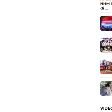
NHM P
di …
VIDE