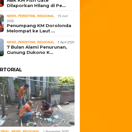
ABK KM Fish Gate
, Salurkan Rp16,5
Bertumbuh di Jawa
Cadang
Dilaporkan Hilang di Pe…
n
Tengah
Gelar 
Ternat
,
,
19 Juni
NEWS
PERISTIWA
REGIONAL
2026
Penumpang KM Dorolonda
Melompat ke Laut …
,
,
3 April 2026
NEWS
PERISTIWA
REGIONAL
7 Bulan Alami Penurunan,
Gunung Dukono K…
RTORIAL
,
,
1 November 2025
ORIAL
NEWS
REGIONAL