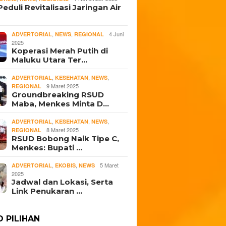
eduli Revitalisasi Jaringan Air
,
,
4 Juni
ADVERTORIAL
NEWS
REGIONAL
2025
Koperasi Merah Putih di
Maluku Utara Ter…
,
,
,
ADVERTORIAL
KESEHATAN
NEWS
9 Maret 2025
REGIONAL
Groundbreaking RSUD
Maba, Menkes Minta D…
,
,
,
ADVERTORIAL
KESEHATAN
NEWS
8 Maret 2025
REGIONAL
RSUD Bobong Naik Tipe C,
Menkes: Bupati …
,
,
5 Maret
ADVERTORIAL
EKOBIS
NEWS
2025
Jadwal dan Lokasi, Serta
Link Penukaran …
O PILIHAN