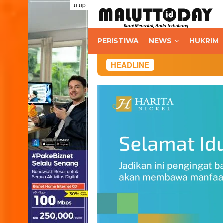
Loncat
tutup
ke
konten
PERISTIWA
NEWS
HUKRIM
HEADLINE
Java 