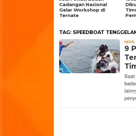
rtumbuh di Jawa
Cadangan Nasional
Dib
ngah
Gelar Workshop di
Tim
Ternate
Pem
TAG:
SPEEDBOAT TENGGELA
,
NEWS
9 
Te
Ti
Saat
badan
lainn
peny