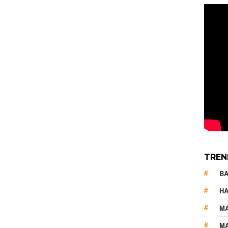
TREN
B
HA
M
MA