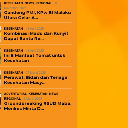
,
,
6
KESEHATAN
NEWS
REGIONAL
November 2025
Gandeng PMI, KPw BI Maluku
Utara Gelar A…
13 April 2025
KESEHATAN
Kombinasi Madu dan Kunyit
Dapat Bantu Re…
13 April 2025
KESEHATAN
Ini 8 Manfaat Tomat untuk
Kesehatan
27 Maret 2025
KESEHATAN
Perawat, Bidan dan Tenaga
Kesehatan Masy…
,
,
,
ADVERTORIAL
KESEHATAN
NEWS
9 Maret 2025
REGIONAL
Groundbreaking RSUD Maba,
Menkes Minta D…