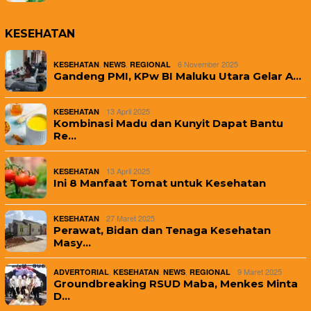
KESEHATAN
,
,
6 November 2025
KESEHATAN
NEWS
REGIONAL
Gandeng PMI, KPw BI Maluku Utara Gelar A…
13 April 2025
KESEHATAN
Kombinasi Madu dan Kunyit Dapat Bantu
Re…
13 April 2025
KESEHATAN
Ini 8 Manfaat Tomat untuk Kesehatan
27 Maret 2025
KESEHATAN
Perawat, Bidan dan Tenaga Kesehatan
Masy…
,
,
,
9 Maret 2025
ADVERTORIAL
KESEHATAN
NEWS
REGIONAL
Groundbreaking RSUD Maba, Menkes Minta
D…