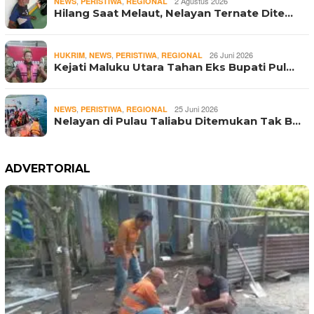
,
,
2 Agustus 2026
NEWS
PERISTIWA
REGIONAL
Hilang Saat Melaut, Nelayan Ternate Dite…
,
,
,
26 Juni 2026
HUKRIM
NEWS
PERISTIWA
REGIONAL
Kejati Maluku Utara Tahan Eks Bupati Pul…
,
,
25 Juni 2026
NEWS
PERISTIWA
REGIONAL
Nelayan di Pulau Taliabu Ditemukan Tak B…
ADVERTORIAL