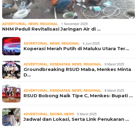
,
,
1 November 2025
ADVERTORIAL
NEWS
REGIONAL
NHM Peduli Revitalisasi Jaringan Air di …
,
,
4 Juni 2025
ADVERTORIAL
NEWS
REGIONAL
Koperasi Merah Putih di Maluku Utara Ter…
,
,
,
9 Maret 2025
ADVERTORIAL
KESEHATAN
NEWS
REGIONAL
Groundbreaking RSUD Maba, Menkes Minta
D…
,
,
,
8 Maret 2025
ADVERTORIAL
KESEHATAN
NEWS
REGIONAL
RSUD Bobong Naik Tipe C, Menkes: Bupati …
,
,
5 Maret 2025
ADVERTORIAL
EKOBIS
NEWS
Jadwal dan Lokasi, Serta Link Penukaran …