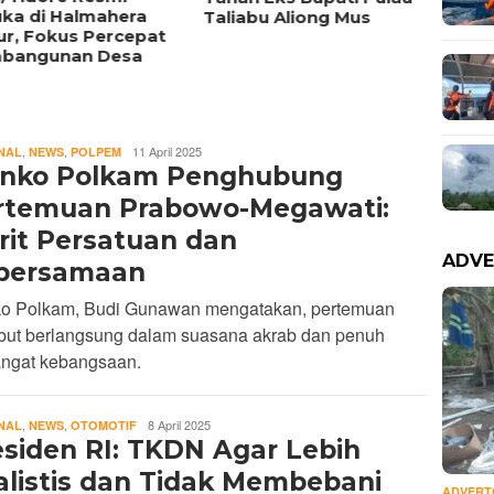
uka di Halmahera
Timur
Taliabu Aliong Mus
ur, Fokus Percepat
Triliu
bangunan Desa
REDAKSI
,
,
11 April 2025
NAL
NEWS
POLPEM
nko Polkam Penghubung
rtemuan Prabowo-Megawati:
rit Persatuan dan
ADVE
bersamaan
o Polkam, Budi Gunawan mengatakan, pertemuan
ebut berlangsung dalam suasana akrab dan penuh
ngat kebangsaan.
REDAKSI
,
,
8 April 2025
NAL
NEWS
OTOMOTIF
esiden RI: TKDN Agar Lebih
alistis dan Tidak Membebani
ADVERT