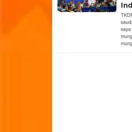
In
TKDN
saud
saya 
mungk
mung