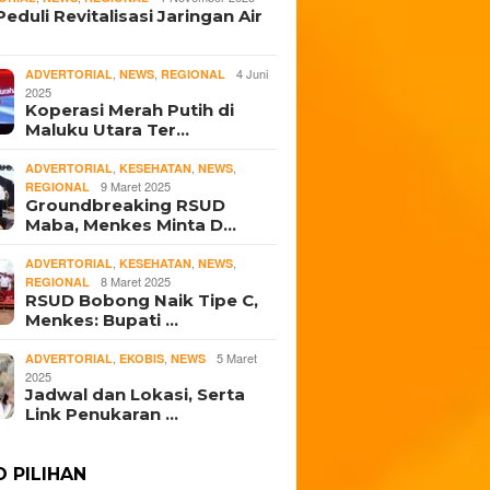
eduli Revitalisasi Jaringan Air
,
,
4 Juni
ADVERTORIAL
NEWS
REGIONAL
2025
Koperasi Merah Putih di
Maluku Utara Ter…
,
,
,
ADVERTORIAL
KESEHATAN
NEWS
9 Maret 2025
REGIONAL
Groundbreaking RSUD
Maba, Menkes Minta D…
,
,
,
ADVERTORIAL
KESEHATAN
NEWS
8 Maret 2025
REGIONAL
RSUD Bobong Naik Tipe C,
Menkes: Bupati …
,
,
5 Maret
ADVERTORIAL
EKOBIS
NEWS
2025
Jadwal dan Lokasi, Serta
Link Penukaran …
O PILIHAN