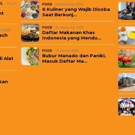
16 Juni
EL
29 November 2025
FOOD
6 Kuliner yang Wajib Dicoba
nt
Saat Berkunj…
20 September 2025
FOOD
ril 2025
Daftar Makanan Khas
ach
Indonesia yang Mendu…
16 Januari 2025
FOOD
Bubur Manado dan Paniki,
i Alat
Masuk Daftar Ma…
san