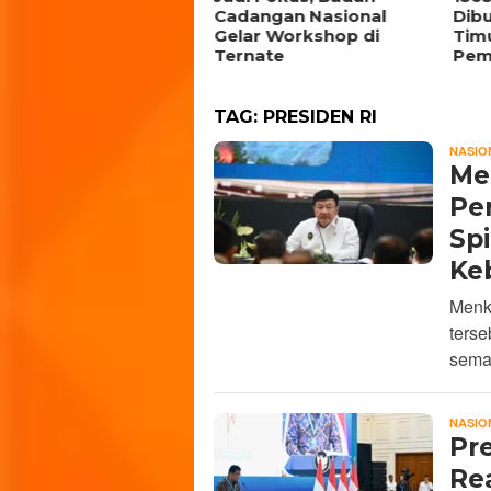
rtumbuh di Jawa
Cadangan Nasional
Dib
ngah
Gelar Workshop di
Tim
Ternate
Pem
TAG:
PRESIDEN RI
NASIO
Me
Pe
Spi
Ke
Menk
ters
sema
NASIO
Pr
Re