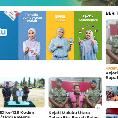
BERI
HUKRIM
Kejat
Bupat
»
D ke-129 Kodim
Keme
Kejati Maluku Utara
5/Tidore Resmi
Evalu
Tahan Eks Bupati Pulau