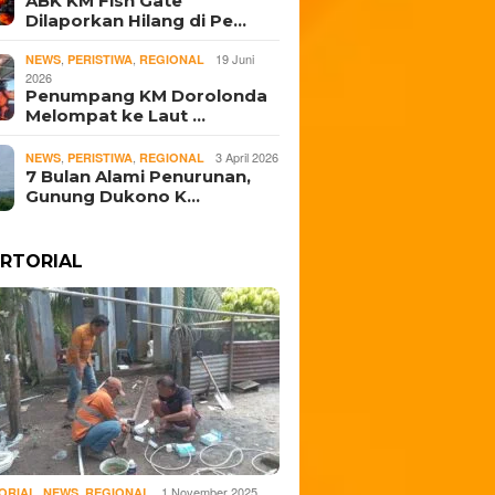
ABK KM Fish Gate
, Salurkan Rp16,5
Bertumbuh di Jawa
Cadang
Dilaporkan Hilang di Pe…
n
Tengah
Gelar 
Ternat
,
,
19 Juni
NEWS
PERISTIWA
REGIONAL
2026
Penumpang KM Dorolonda
Melompat ke Laut …
,
,
3 April 2026
NEWS
PERISTIWA
REGIONAL
7 Bulan Alami Penurunan,
Gunung Dukono K…
RTORIAL
,
,
1 November 2025
ORIAL
NEWS
REGIONAL