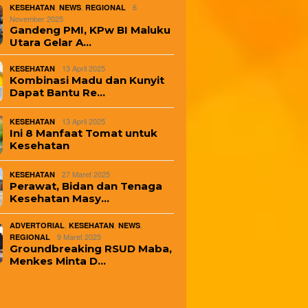
,
,
6
KESEHATAN
NEWS
REGIONAL
November 2025
Gandeng PMI, KPw BI Maluku
Utara Gelar A…
13 April 2025
KESEHATAN
Kombinasi Madu dan Kunyit
Dapat Bantu Re…
13 April 2025
KESEHATAN
Ini 8 Manfaat Tomat untuk
Kesehatan
27 Maret 2025
KESEHATAN
Perawat, Bidan dan Tenaga
Kesehatan Masy…
,
,
,
ADVERTORIAL
KESEHATAN
NEWS
9 Maret 2025
REGIONAL
Groundbreaking RSUD Maba,
Menkes Minta D…