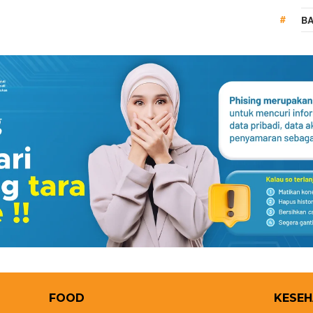
BA
FOOD
KESE