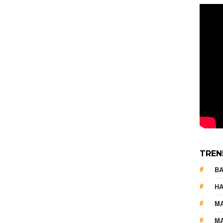
TREN
B
HA
M
MA