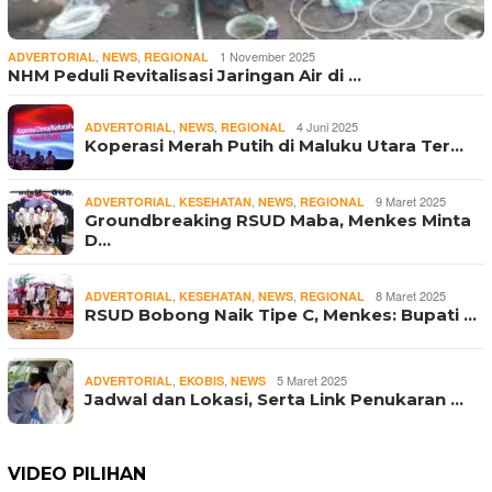
,
,
1 November 2025
ADVERTORIAL
NEWS
REGIONAL
NHM Peduli Revitalisasi Jaringan Air di …
,
,
4 Juni 2025
ADVERTORIAL
NEWS
REGIONAL
Koperasi Merah Putih di Maluku Utara Ter…
,
,
,
9 Maret 2025
ADVERTORIAL
KESEHATAN
NEWS
REGIONAL
Groundbreaking RSUD Maba, Menkes Minta
D…
,
,
,
8 Maret 2025
ADVERTORIAL
KESEHATAN
NEWS
REGIONAL
RSUD Bobong Naik Tipe C, Menkes: Bupati …
,
,
5 Maret 2025
ADVERTORIAL
EKOBIS
NEWS
Jadwal dan Lokasi, Serta Link Penukaran …
VIDEO PILIHAN