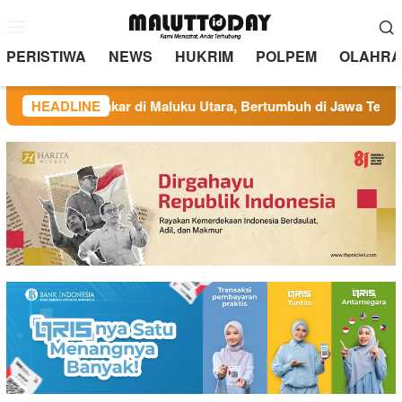
Loncat
Menu
ke
Mobile
konten
PERISTIWA
NEWS
HUKRIM
POLPEM
OLAHRA
d FC: Berakar di Maluku Utara, Bertumbuh di Jawa Tengah
HEADLINE