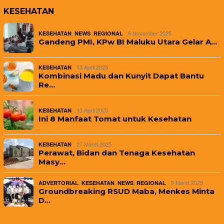
KESEHATAN
,
,
6 November 2025
KESEHATAN
NEWS
REGIONAL
Gandeng PMI, KPw BI Maluku Utara Gelar A…
13 April 2025
KESEHATAN
Kombinasi Madu dan Kunyit Dapat Bantu
Re…
13 April 2025
KESEHATAN
Ini 8 Manfaat Tomat untuk Kesehatan
27 Maret 2025
KESEHATAN
Perawat, Bidan dan Tenaga Kesehatan
Masy…
,
,
,
9 Maret 2025
ADVERTORIAL
KESEHATAN
NEWS
REGIONAL
Groundbreaking RSUD Maba, Menkes Minta
D…