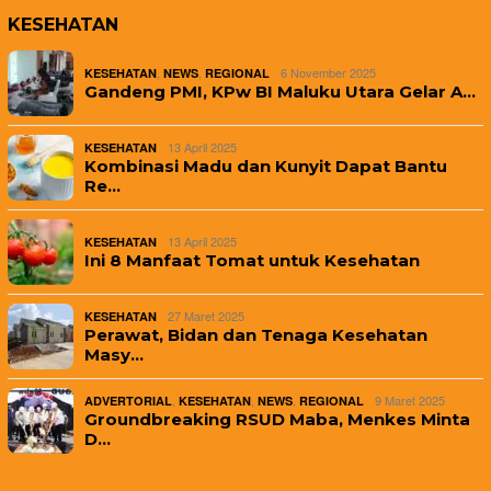
KESEHATAN
,
,
6 November 2025
KESEHATAN
NEWS
REGIONAL
Gandeng PMI, KPw BI Maluku Utara Gelar A…
13 April 2025
KESEHATAN
Kombinasi Madu dan Kunyit Dapat Bantu
Re…
13 April 2025
KESEHATAN
Ini 8 Manfaat Tomat untuk Kesehatan
27 Maret 2025
KESEHATAN
Perawat, Bidan dan Tenaga Kesehatan
Masy…
,
,
,
9 Maret 2025
ADVERTORIAL
KESEHATAN
NEWS
REGIONAL
Groundbreaking RSUD Maba, Menkes Minta
D…