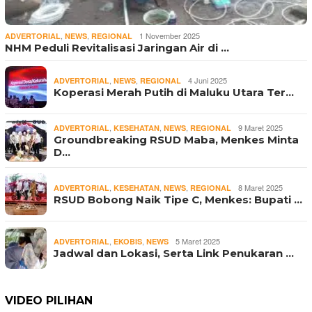
,
,
1 November 2025
ADVERTORIAL
NEWS
REGIONAL
NHM Peduli Revitalisasi Jaringan Air di …
,
,
4 Juni 2025
ADVERTORIAL
NEWS
REGIONAL
Koperasi Merah Putih di Maluku Utara Ter…
,
,
,
9 Maret 2025
ADVERTORIAL
KESEHATAN
NEWS
REGIONAL
Groundbreaking RSUD Maba, Menkes Minta
D…
,
,
,
8 Maret 2025
ADVERTORIAL
KESEHATAN
NEWS
REGIONAL
RSUD Bobong Naik Tipe C, Menkes: Bupati …
,
,
5 Maret 2025
ADVERTORIAL
EKOBIS
NEWS
Jadwal dan Lokasi, Serta Link Penukaran …
VIDEO PILIHAN