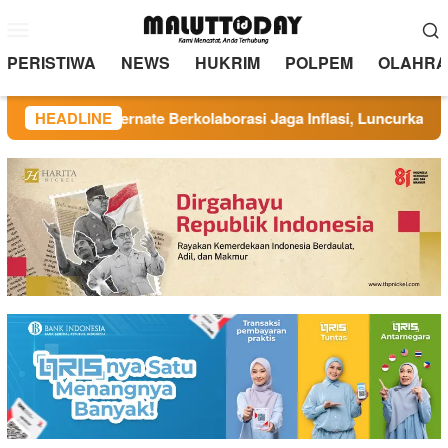
Loncat
Menu
ke
Mobile
konten
PERISTIWA
NEWS
HUKRIM
POLPEM
OLAHRA
 TP PKK Ternate Berkolaborasi Jaga Inflasi, Luncurkan Program
HEADLINE