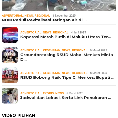
,
,
1 November 2025
ADVERTORIAL
NEWS
REGIONAL
NHM Peduli Revitalisasi Jaringan Air di …
,
,
4 Juni 2025
ADVERTORIAL
NEWS
REGIONAL
Koperasi Merah Putih di Maluku Utara Ter…
,
,
,
9 Maret 2025
ADVERTORIAL
KESEHATAN
NEWS
REGIONAL
Groundbreaking RSUD Maba, Menkes Minta
D…
,
,
,
8 Maret 2025
ADVERTORIAL
KESEHATAN
NEWS
REGIONAL
RSUD Bobong Naik Tipe C, Menkes: Bupati …
,
,
5 Maret 2025
ADVERTORIAL
EKOBIS
NEWS
Jadwal dan Lokasi, Serta Link Penukaran …
VIDEO PILIHAN