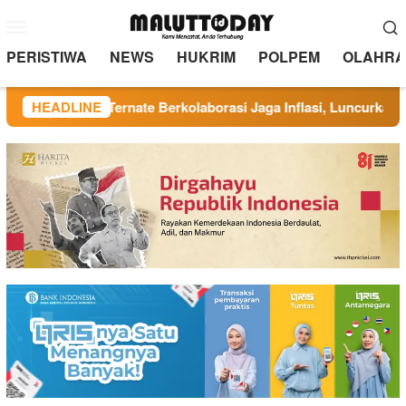
Loncat
Menu
ke
Mobile
konten
PERISTIWA
NEWS
HUKRIM
POLPEM
OLAHRA
n TP PKK Ternate Berkolaborasi Jaga Inflasi, Luncurkan Progra
HEADLINE