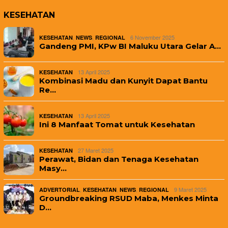
KESEHATAN
,
,
6 November 2025
KESEHATAN
NEWS
REGIONAL
Gandeng PMI, KPw BI Maluku Utara Gelar A…
13 April 2025
KESEHATAN
Kombinasi Madu dan Kunyit Dapat Bantu
Re…
13 April 2025
KESEHATAN
Ini 8 Manfaat Tomat untuk Kesehatan
27 Maret 2025
KESEHATAN
Perawat, Bidan dan Tenaga Kesehatan
Masy…
,
,
,
9 Maret 2025
ADVERTORIAL
KESEHATAN
NEWS
REGIONAL
Groundbreaking RSUD Maba, Menkes Minta
D…