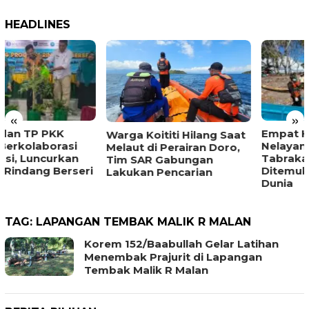
HEADLINES
«
»
Empat Hari Dicari,
Warga Koititi Hilang Saat
Nelayan Korban
Melaut di Perairan Doro,
Tabrakan Longboat
Tim SAR Gabungan
Ditemukan Meninggal
Lakukan Pencarian
Dunia
TAG:
LAPANGAN TEMBAK MALIK R MALAN
Korem 152/Baabullah Gelar Latihan
Menembak Prajurit di Lapangan
Tembak Malik R Malan