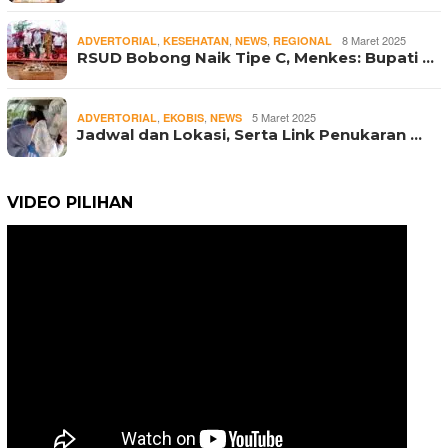
,
,
,
8 Maret 2025
ADVERTORIAL
KESEHATAN
NEWS
REGIONAL
RSUD Bobong Naik Tipe C, Menkes: Bupati …
,
,
5 Maret 2025
ADVERTORIAL
EKOBIS
NEWS
Jadwal dan Lokasi, Serta Link Penukaran …
VIDEO PILIHAN