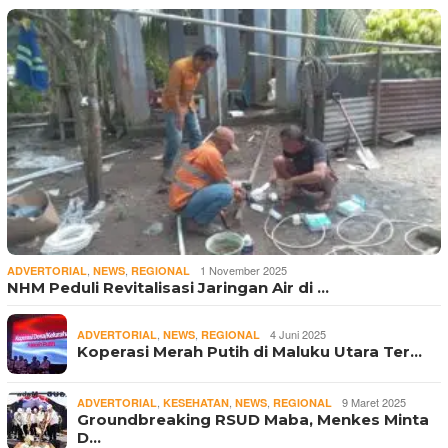
,
,
1 November 2025
ADVERTORIAL
NEWS
REGIONAL
NHM Peduli Revitalisasi Jaringan Air di …
,
,
4 Juni 2025
ADVERTORIAL
NEWS
REGIONAL
Koperasi Merah Putih di Maluku Utara Ter…
,
,
,
9 Maret 2025
ADVERTORIAL
KESEHATAN
NEWS
REGIONAL
Groundbreaking RSUD Maba, Menkes Minta
D…