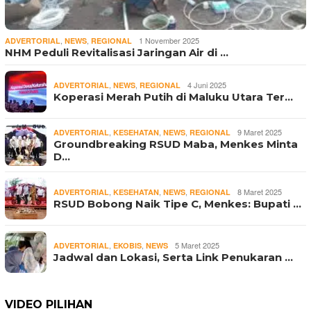
,
,
1 November 2025
ADVERTORIAL
NEWS
REGIONAL
NHM Peduli Revitalisasi Jaringan Air di …
,
,
4 Juni 2025
ADVERTORIAL
NEWS
REGIONAL
Koperasi Merah Putih di Maluku Utara Ter…
,
,
,
9 Maret 2025
ADVERTORIAL
KESEHATAN
NEWS
REGIONAL
Groundbreaking RSUD Maba, Menkes Minta
D…
,
,
,
8 Maret 2025
ADVERTORIAL
KESEHATAN
NEWS
REGIONAL
RSUD Bobong Naik Tipe C, Menkes: Bupati …
,
,
5 Maret 2025
ADVERTORIAL
EKOBIS
NEWS
Jadwal dan Lokasi, Serta Link Penukaran …
VIDEO PILIHAN