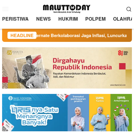
Loncat
Menu
ke
Mobile
konten
PERISTIWA
NEWS
HUKRIM
POLPEM
OLAHRA
 TP PKK Ternate Berkolaborasi Jaga Inflasi, Luncurkan Program
HEADLINE