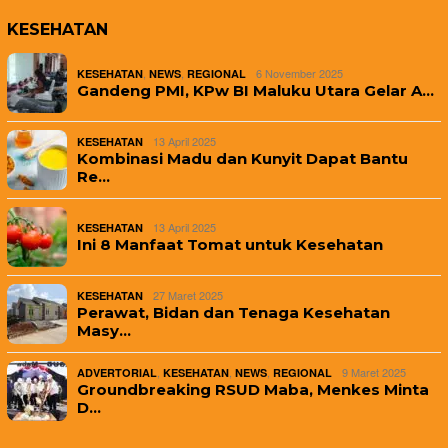
KESEHATAN
,
,
6 November 2025
KESEHATAN
NEWS
REGIONAL
Gandeng PMI, KPw BI Maluku Utara Gelar A…
13 April 2025
KESEHATAN
Kombinasi Madu dan Kunyit Dapat Bantu
Re…
13 April 2025
KESEHATAN
Ini 8 Manfaat Tomat untuk Kesehatan
27 Maret 2025
KESEHATAN
Perawat, Bidan dan Tenaga Kesehatan
Masy…
,
,
,
9 Maret 2025
ADVERTORIAL
KESEHATAN
NEWS
REGIONAL
Groundbreaking RSUD Maba, Menkes Minta
D…