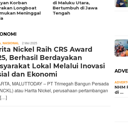
ayan Korban
di Maluku Utara,
Nelay
rakan Longboat
Bertumbuh di Jawa
Ditem
emukan Meninggal
Tengah
Samud
ia
KONOMI
REDAKSI
,
2 Mei 2025
A
NASIONAL
rita Nickel Raih CRS Award
25, Berhasil Berdayakan
yarakat Lokal Melalui Inovasi
ADVE
sial dan Ekonomi
ADVERT
RTA, MALUTTODAY – PT Trimegah Bangun Persada
NHM P
(NCKL) atau Harita Nickel, perusahaan pertambangan
di …
 […]