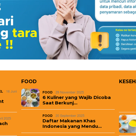
FOOD
KESE
16 Juni
EL
29 November 2025
FOOD
6 Kuliner yang Wajib Dicoba
nt
Saat Berkunj…
20 September 2025
FOOD
ril 2025
Daftar Makanan Khas
ach
Indonesia yang Mendu…