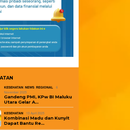
HATAN
,
,
6
KESEHATAN
NEWS
REGIONAL
November 2025
Gandeng PMI, KPw BI Maluku
Utara Gelar A…
13 April 2025
KESEHATAN
Kombinasi Madu dan Kunyit
Dapat Bantu Re…