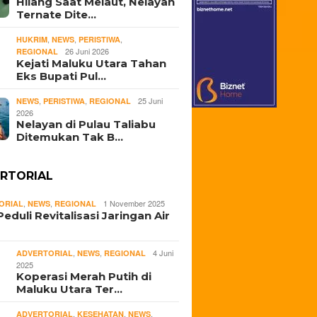
Hilang Saat Melaut, Nelayan
an Ternate
Ternate Berkolaborasi
Melaut 
Ternate Dite…
ukan Selamat di
Jaga Inflasi, Luncurkan
Tim S
ra Pasifik
Program Rindang
Lakuka
,
,
,
HUKRIM
NEWS
PERISTIWA
Berseri
26 Juni 2026
REGIONAL
Kejati Maluku Utara Tahan
Eks Bupati Pul…
,
,
25 Juni
NEWS
PERISTIWA
REGIONAL
2026
Nelayan di Pulau Taliabu
Ditemukan Tak B…
RTORIAL
,
,
1 November 2025
ORIAL
NEWS
REGIONAL
eduli Revitalisasi Jaringan Air
,
,
4 Juni
ADVERTORIAL
NEWS
REGIONAL
2025
Koperasi Merah Putih di
Maluku Utara Ter…
,
,
,
ADVERTORIAL
KESEHATAN
NEWS