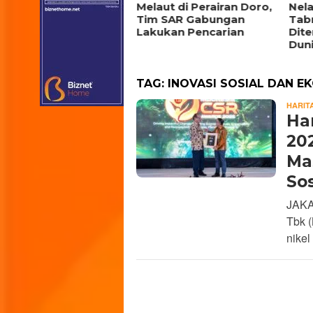
rnate Berkolaborasi
Melaut di Perairan Doro,
Nel
ga Inflasi, Luncurkan
Tim SAR Gabungan
Tab
ogram Rindang
Lakukan Pencarian
Dit
rseri
Dun
TAG:
INOVASI SOSIAL DAN E
HARIT
Ha
20
Mas
So
JAKA
Tbk 
nikel