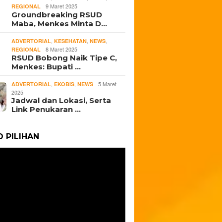
9 Maret 2025
REGIONAL
Groundbreaking RSUD
Maba, Menkes Minta D…
,
,
,
ADVERTORIAL
KESEHATAN
NEWS
8 Maret 2025
REGIONAL
RSUD Bobong Naik Tipe C,
Menkes: Bupati …
,
,
5 Maret
ADVERTORIAL
EKOBIS
NEWS
2025
Jadwal dan Lokasi, Serta
Link Penukaran …
O PILIHAN