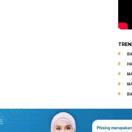
TREN
B
HA
M
MA
BA