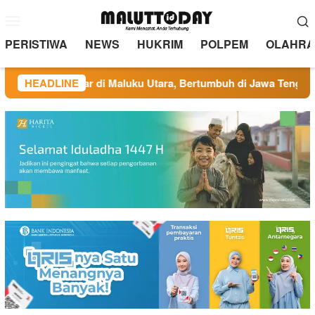
Loncat
Menu
ke
Mobile
konten
PERISTIWA
NEWS
HUKRIM
POLPEM
OLAHRA
FC: Berakar di Maluku Utara, Bertumbuh di Jawa Tengah
HEADLINE