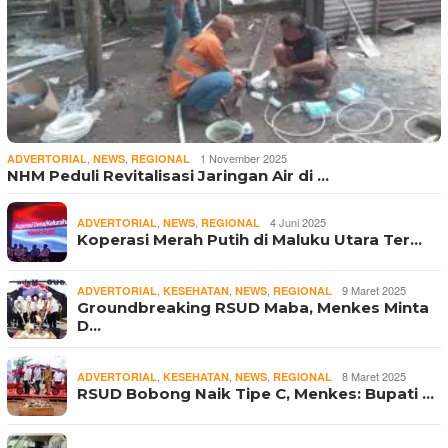
,
,
1 November 2025
ADVERTORIAL
NEWS
REGIONAL
NHM Peduli Revitalisasi Jaringan Air di …
,
,
4 Juni 2025
ADVERTORIAL
NEWS
REGIONAL
Koperasi Merah Putih di Maluku Utara Ter…
,
,
,
9 Maret 2025
ADVERTORIAL
KESEHATAN
NEWS
REGIONAL
Groundbreaking RSUD Maba, Menkes Minta
D…
,
,
,
8 Maret 2025
ADVERTORIAL
KESEHATAN
NEWS
REGIONAL
RSUD Bobong Naik Tipe C, Menkes: Bupati …