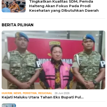
Tingkatkan Kualitas SDM, Pemda
Halteng Akan Fokus Pada Prodi
Kesehatan yang Dibutuhkan Daerah
BERITA PILIHAN
,
,
,
26 Juni 2026
HUKRIM
NEWS
PERISTIWA
REGIONAL
Kejati Maluku Utara Tahan Eks Bupati Pul…