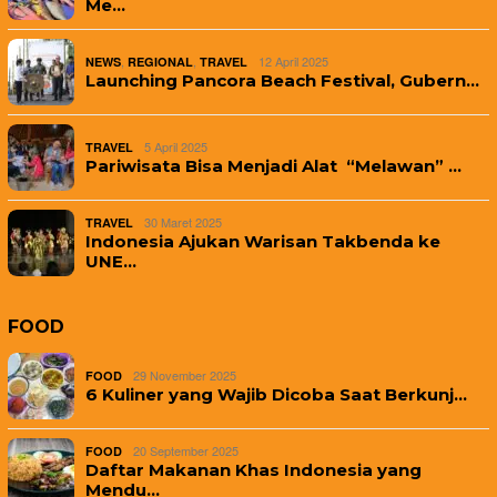
Me…
,
,
12 April 2025
NEWS
REGIONAL
TRAVEL
Launching Pancora Beach Festival, Gubern…
5 April 2025
TRAVEL
Pariwisata Bisa Menjadi Alat “Melawan” …
30 Maret 2025
TRAVEL
Indonesia Ajukan Warisan Takbenda ke
UNE…
FOOD
29 November 2025
FOOD
6 Kuliner yang Wajib Dicoba Saat Berkunj…
20 September 2025
FOOD
Daftar Makanan Khas Indonesia yang
Mendu…