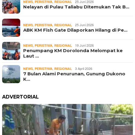
,
,
25 Juni 2026
NEWS
PERISTIWA
REGIONAL
Nelayan di Pulau Taliabu Ditemukan Tak B…
,
,
25 Juni 2026
NEWS
PERISTIWA
REGIONAL
ABK KM Fish Gate Dilaporkan Hilang di Pe…
,
,
19 Juni 2026
NEWS
PERISTIWA
REGIONAL
Penumpang KM Dorolonda Melompat ke
Laut …
,
,
3 April 2026
NEWS
PERISTIWA
REGIONAL
7 Bulan Alami Penurunan, Gunung Dukono
K…
ADVERTORIAL