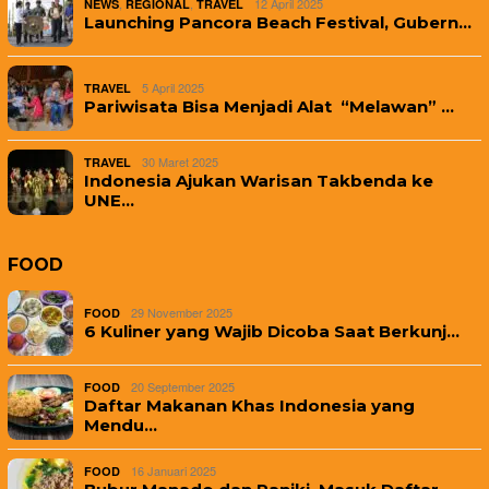
,
,
12 April 2025
NEWS
REGIONAL
TRAVEL
Launching Pancora Beach Festival, Gubern…
5 April 2025
TRAVEL
Pariwisata Bisa Menjadi Alat “Melawan” …
30 Maret 2025
TRAVEL
Indonesia Ajukan Warisan Takbenda ke
UNE…
FOOD
29 November 2025
FOOD
6 Kuliner yang Wajib Dicoba Saat Berkunj…
20 September 2025
FOOD
Daftar Makanan Khas Indonesia yang
Mendu…
16 Januari 2025
FOOD