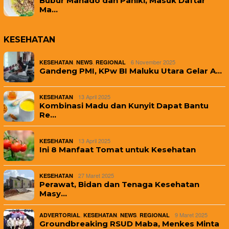
Bubur Manado dan Paniki, Masuk Daftar
Ma…
KESEHATAN
,
,
6 November 2025
KESEHATAN
NEWS
REGIONAL
Gandeng PMI, KPw BI Maluku Utara Gelar A…
13 April 2025
KESEHATAN
Kombinasi Madu dan Kunyit Dapat Bantu
Re…
13 April 2025
KESEHATAN
Ini 8 Manfaat Tomat untuk Kesehatan
27 Maret 2025
KESEHATAN
Perawat, Bidan dan Tenaga Kesehatan
Masy…
,
,
,
9 Maret 2025
ADVERTORIAL
KESEHATAN
NEWS
REGIONAL
Groundbreaking RSUD Maba, Menkes Minta