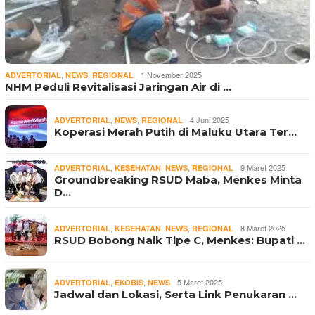
,
,
1 November 2025
ADVERTORIAL
NEWS
REGIONAL
NHM Peduli Revitalisasi Jaringan Air di …
,
,
4 Juni 2025
ADVERTORIAL
NEWS
REGIONAL
Koperasi Merah Putih di Maluku Utara Ter…
,
,
,
9 Maret 2025
ADVERTORIAL
KESEHATAN
NEWS
REGIONAL
Groundbreaking RSUD Maba, Menkes Minta
D…
,
,
,
8 Maret 2025
ADVERTORIAL
KESEHATAN
NEWS
REGIONAL
RSUD Bobong Naik Tipe C, Menkes: Bupati …
,
,
5 Maret 2025
ADVERTORIAL
EKOBIS
NEWS
Jadwal dan Lokasi, Serta Link Penukaran …