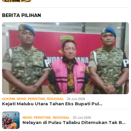
BERITA PILIHAN
,
,
,
26 Juni 2026
HUKRIM
NEWS
PERISTIWA
REGIONAL
Kejati Maluku Utara Tahan Eks Bupati Pul…
,
,
25 Juni 2026
NEWS
PERISTIWA
REGIONAL
Nelayan di Pulau Taliabu Ditemukan Tak B…