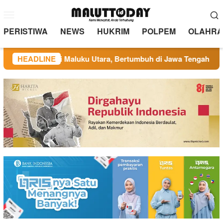
Loncat
Menu
ke
Mobile
konten
PERISTIWA
NEWS
HUKRIM
POLPEM
OLAHRA
 Berakar di Maluku Utara, Bertumbuh di Jawa Tengah
HEADLINE
Ad