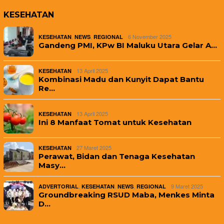
KESEHATAN
,
,
6 November 2025
KESEHATAN
NEWS
REGIONAL
Gandeng PMI, KPw BI Maluku Utara Gelar A…
13 April 2025
KESEHATAN
Kombinasi Madu dan Kunyit Dapat Bantu
Re…
13 April 2025
KESEHATAN
Ini 8 Manfaat Tomat untuk Kesehatan
27 Maret 2025
KESEHATAN
Perawat, Bidan dan Tenaga Kesehatan
Masy…
,
,
,
9 Maret 2025
ADVERTORIAL
KESEHATAN
NEWS
REGIONAL
Groundbreaking RSUD Maba, Menkes Minta
D…