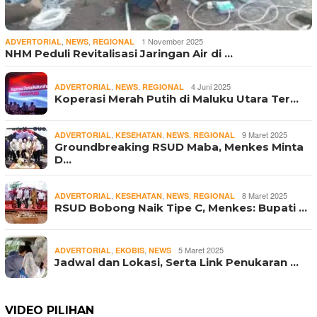
,
,
1 November 2025
ADVERTORIAL
NEWS
REGIONAL
NHM Peduli Revitalisasi Jaringan Air di …
,
,
4 Juni 2025
ADVERTORIAL
NEWS
REGIONAL
Koperasi Merah Putih di Maluku Utara Ter…
,
,
,
9 Maret 2025
ADVERTORIAL
KESEHATAN
NEWS
REGIONAL
Groundbreaking RSUD Maba, Menkes Minta
D…
,
,
,
8 Maret 2025
ADVERTORIAL
KESEHATAN
NEWS
REGIONAL
RSUD Bobong Naik Tipe C, Menkes: Bupati …
,
,
5 Maret 2025
ADVERTORIAL
EKOBIS
NEWS
Jadwal dan Lokasi, Serta Link Penukaran …
VIDEO PILIHAN