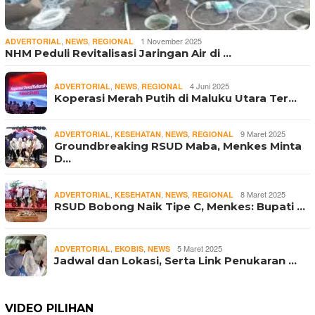
,
,
1 November 2025
ADVERTORIAL
NEWS
REGIONAL
NHM Peduli Revitalisasi Jaringan Air di …
,
,
4 Juni 2025
ADVERTORIAL
NEWS
REGIONAL
Koperasi Merah Putih di Maluku Utara Ter…
,
,
,
9 Maret 2025
ADVERTORIAL
KESEHATAN
NEWS
REGIONAL
Groundbreaking RSUD Maba, Menkes Minta
D…
,
,
,
8 Maret 2025
ADVERTORIAL
KESEHATAN
NEWS
REGIONAL
RSUD Bobong Naik Tipe C, Menkes: Bupati …
,
,
5 Maret 2025
ADVERTORIAL
EKOBIS
NEWS
Jadwal dan Lokasi, Serta Link Penukaran …
VIDEO PILIHAN