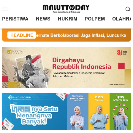
Loncat
Menu
ke
Mobile
konten
PERISTIWA
NEWS
HUKRIM
POLPEM
OLAHRA
 TP PKK Ternate Berkolaborasi Jaga Inflasi, Luncurkan Program
HEADLINE