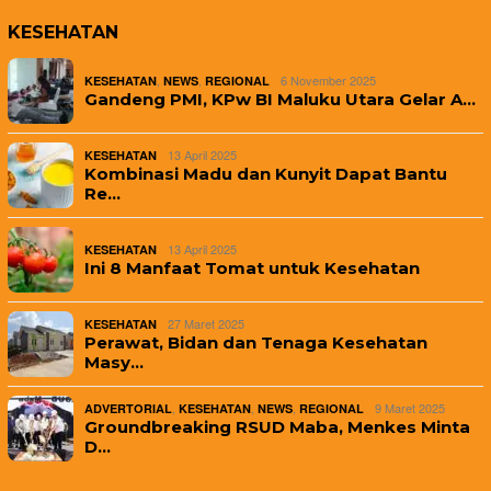
KESEHATAN
,
,
6 November 2025
KESEHATAN
NEWS
REGIONAL
Gandeng PMI, KPw BI Maluku Utara Gelar A…
13 April 2025
KESEHATAN
Kombinasi Madu dan Kunyit Dapat Bantu
Re…
13 April 2025
KESEHATAN
Ini 8 Manfaat Tomat untuk Kesehatan
27 Maret 2025
KESEHATAN
Perawat, Bidan dan Tenaga Kesehatan
Masy…
,
,
,
9 Maret 2025
ADVERTORIAL
KESEHATAN
NEWS
REGIONAL
Groundbreaking RSUD Maba, Menkes Minta
D…