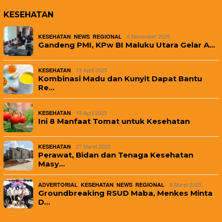
KESEHATAN
,
,
6 November 2025
KESEHATAN
NEWS
REGIONAL
Gandeng PMI, KPw BI Maluku Utara Gelar A…
13 April 2025
KESEHATAN
Kombinasi Madu dan Kunyit Dapat Bantu
Re…
13 April 2025
KESEHATAN
Ini 8 Manfaat Tomat untuk Kesehatan
27 Maret 2025
KESEHATAN
Perawat, Bidan dan Tenaga Kesehatan
Masy…
,
,
,
9 Maret 2025
ADVERTORIAL
KESEHATAN
NEWS
REGIONAL
Groundbreaking RSUD Maba, Menkes Minta
D…