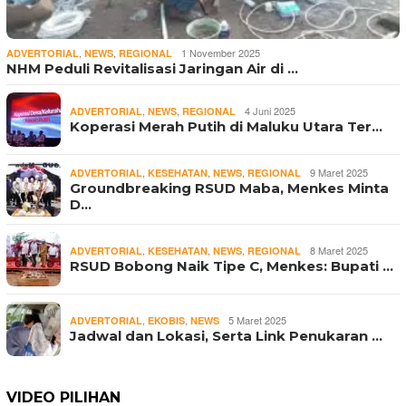
,
,
1 November 2025
ADVERTORIAL
NEWS
REGIONAL
NHM Peduli Revitalisasi Jaringan Air di …
,
,
4 Juni 2025
ADVERTORIAL
NEWS
REGIONAL
Koperasi Merah Putih di Maluku Utara Ter…
,
,
,
9 Maret 2025
ADVERTORIAL
KESEHATAN
NEWS
REGIONAL
Groundbreaking RSUD Maba, Menkes Minta
D…
,
,
,
8 Maret 2025
ADVERTORIAL
KESEHATAN
NEWS
REGIONAL
RSUD Bobong Naik Tipe C, Menkes: Bupati …
,
,
5 Maret 2025
ADVERTORIAL
EKOBIS
NEWS
Jadwal dan Lokasi, Serta Link Penukaran …
VIDEO PILIHAN