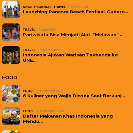
,
,
12 April 2025
NEWS
REGIONAL
TRAVEL
Launching Pancora Beach Festival, Gubern…
5 April 2025
TRAVEL
Pariwisata Bisa Menjadi Alat “Melawan” …
30 Maret 2025
TRAVEL
Indonesia Ajukan Warisan Takbenda ke
UNE…
FOOD
29 November 2025
FOOD
6 Kuliner yang Wajib Dicoba Saat Berkunj…
20 September 2025
FOOD
Daftar Makanan Khas Indonesia yang
Mendu…