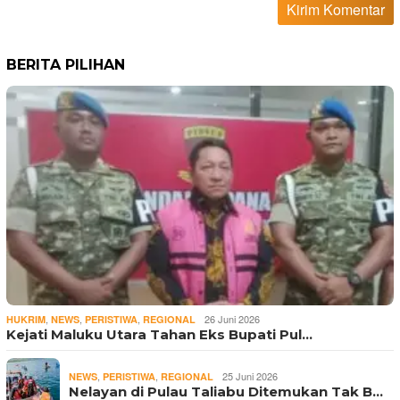
BERITA PILIHAN
,
,
,
26 Juni 2026
HUKRIM
NEWS
PERISTIWA
REGIONAL
Kejati Maluku Utara Tahan Eks Bupati Pul…
,
,
25 Juni 2026
NEWS
PERISTIWA
REGIONAL
Nelayan di Pulau Taliabu Ditemukan Tak B…