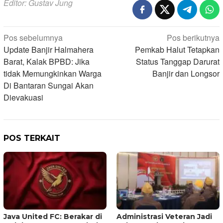
Editor: Gustav Jung
Navigasi
Pos sebelumnya
Pos berikutnya
Update Banjir Halmahera
Pemkab Halut Tetapkan
pos
Barat, Kalak BPBD: Jika
Status Tanggap Darurat
tidak Memungkinkan Warga
Banjir dan Longsor
Di Bantaran Sungai Akan
Dievakuasi
POS TERKAIT
Java United FC: Berakar di
Administrasi Veteran Jadi