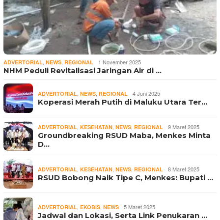
,
,
1 November 2025
ADVERTORIAL
NEWS
REGIONAL
NHM Peduli Revitalisasi Jaringan Air di …
,
,
4 Juni 2025
ADVERTORIAL
NEWS
REGIONAL
Koperasi Merah Putih di Maluku Utara Ter…
,
,
,
9 Maret 2025
ADVERTORIAL
KESEHATAN
NEWS
REGIONAL
Groundbreaking RSUD Maba, Menkes Minta
D…
,
,
,
8 Maret 2025
ADVERTORIAL
KESEHATAN
NEWS
REGIONAL
RSUD Bobong Naik Tipe C, Menkes: Bupati …
,
,
5 Maret 2025
ADVERTORIAL
EKOBIS
NEWS
Jadwal dan Lokasi, Serta Link Penukaran …