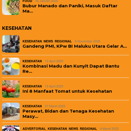
16 Januari 2025
FOOD
Bubur Manado dan Paniki, Masuk Daftar
Ma…
KESEHATAN
,
,
6 November 2025
KESEHATAN
NEWS
REGIONAL
Gandeng PMI, KPw BI Maluku Utara Gelar A…
13 April 2025
KESEHATAN
Kombinasi Madu dan Kunyit Dapat Bantu
Re…
13 April 2025
KESEHATAN
Ini 8 Manfaat Tomat untuk Kesehatan
27 Maret 2025
KESEHATAN
Perawat, Bidan dan Tenaga Kesehatan
Masy…
,
,
,
9 Maret 2025
ADVERTORIAL
KESEHATAN
NEWS
REGIONAL