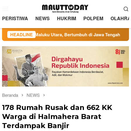
Loncat
Menu
ke
Mobile
konten
PERISTIWA
NEWS
HUKRIM
POLPEM
OLAHRA
ar di Maluku Utara, Bertumbuh di Jawa Tengah
HEADLINE
Administ
Beranda
NEWS
178 Rumah Rusak dan 662 KK
Warga di Halmahera Barat
Terdampak Banjir