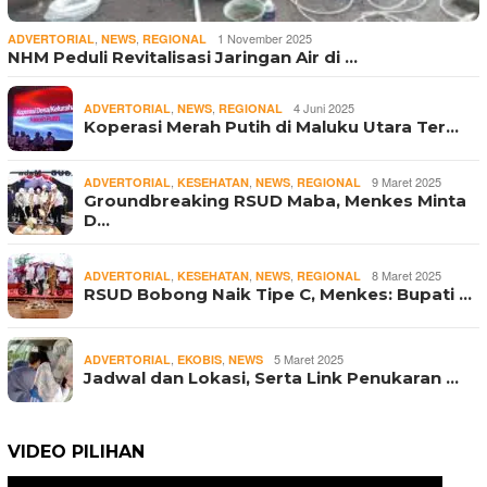
,
,
1 November 2025
ADVERTORIAL
NEWS
REGIONAL
NHM Peduli Revitalisasi Jaringan Air di …
,
,
4 Juni 2025
ADVERTORIAL
NEWS
REGIONAL
Koperasi Merah Putih di Maluku Utara Ter…
,
,
,
9 Maret 2025
ADVERTORIAL
KESEHATAN
NEWS
REGIONAL
Groundbreaking RSUD Maba, Menkes Minta
D…
,
,
,
8 Maret 2025
ADVERTORIAL
KESEHATAN
NEWS
REGIONAL
RSUD Bobong Naik Tipe C, Menkes: Bupati …
,
,
5 Maret 2025
ADVERTORIAL
EKOBIS
NEWS
Jadwal dan Lokasi, Serta Link Penukaran …
VIDEO PILIHAN