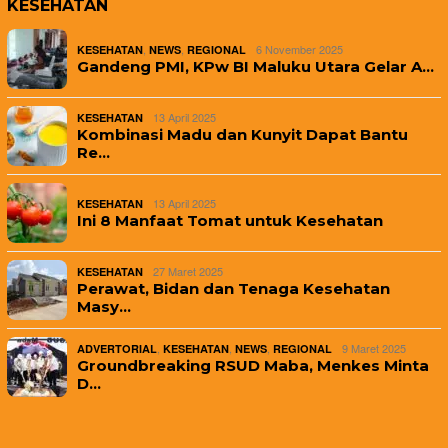
KESEHATAN
,
,
6 November 2025
KESEHATAN
NEWS
REGIONAL
Gandeng PMI, KPw BI Maluku Utara Gelar A…
13 April 2025
KESEHATAN
Kombinasi Madu dan Kunyit Dapat Bantu
Re…
13 April 2025
KESEHATAN
Ini 8 Manfaat Tomat untuk Kesehatan
27 Maret 2025
KESEHATAN
Perawat, Bidan dan Tenaga Kesehatan
Masy…
,
,
,
9 Maret 2025
ADVERTORIAL
KESEHATAN
NEWS
REGIONAL
Groundbreaking RSUD Maba, Menkes Minta
D…