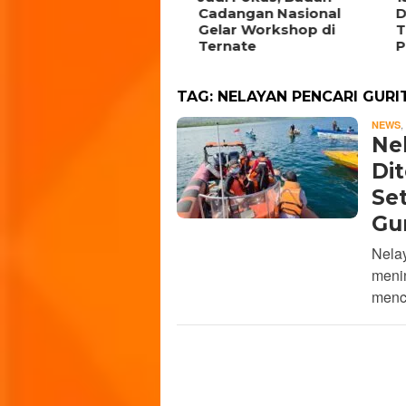
rtumbuh di Jawa
Cadangan Nasional
Dib
ngah
Gelar Workshop di
Tim
Ternate
Pem
TAG:
NELAYAN PENCARI GURI
,
NEWS
Nel
Di
Se
Gur
Nela
menin
menca