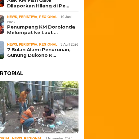
ABK KM Fish Gate
, Salurkan Rp16,5
Bertumbuh di Jawa
Cadang
Dilaporkan Hilang di Pe…
n
Tengah
Gelar 
Ternat
,
,
19 Juni
NEWS
PERISTIWA
REGIONAL
2026
Penumpang KM Dorolonda
Melompat ke Laut …
,
,
3 April 2026
NEWS
PERISTIWA
REGIONAL
7 Bulan Alami Penurunan,
Gunung Dukono K…
RTORIAL
,
,
1 November 2025
ORIAL
NEWS
REGIONAL