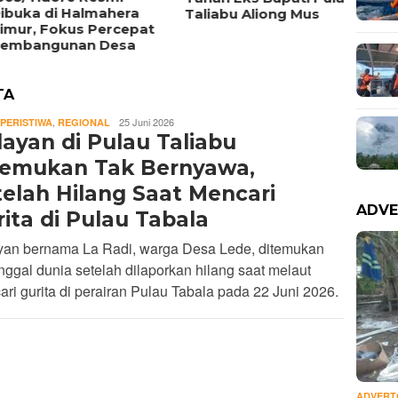
uka di Halmahera
Timur
Taliabu Aliong Mus
ur, Fokus Percepat
Triliu
bangunan Desa
TA
REDAKSI
,
25 Juni 2026
PERISTIWA
REGIONAL
ayan di Pulau Taliabu
temukan Tak Bernyawa,
telah Hilang Saat Mencari
ADVE
ita di Pulau Tabala
yan bernama La Radi, warga Desa Lede, ditemukan
ggal dunia setelah dilaporkan hilang saat melaut
ri gurita di perairan Pulau Tabala pada 22 Juni 2026.
ADVERT