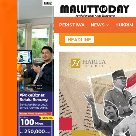
Loncat
tutup
ke
konten
PERISTIWA
NEWS
HUKRIM
HEADLINE