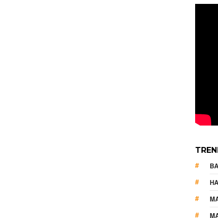
TREN
B
HA
M
MA