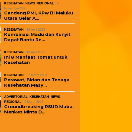
,
,
6
KESEHATAN
NEWS
REGIONAL
November 2025
Gandeng PMI, KPw BI Maluku
Utara Gelar A…
13 April 2025
KESEHATAN
Kombinasi Madu dan Kunyit
Dapat Bantu Re…
13 April 2025
KESEHATAN
Ini 8 Manfaat Tomat untuk
Kesehatan
27 Maret 2025
KESEHATAN
Perawat, Bidan dan Tenaga
Kesehatan Masy…
,
,
,
ADVERTORIAL
KESEHATAN
NEWS
9 Maret 2025
REGIONAL
Groundbreaking RSUD Maba,
Menkes Minta D…