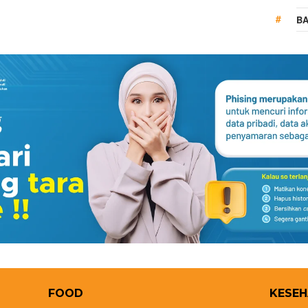
BA
FOOD
KESE