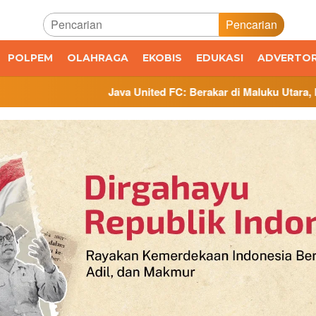
Pencarian
POLPEM
OLAHRAGA
EKOBIS
EDUKASI
ADVERTOR
Java United FC: Berakar di Maluku Utara, Bertumbuh di Ja