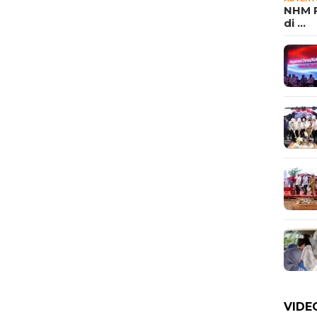
NHM P
di …
VIDE