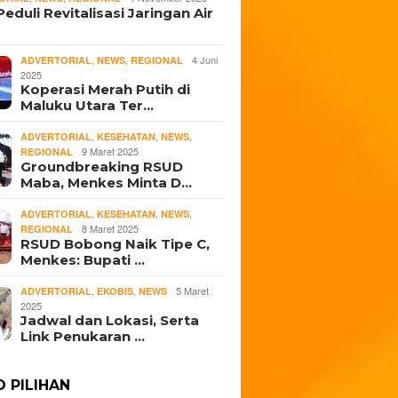
eduli Revitalisasi Jaringan Air
,
,
4 Juni
ADVERTORIAL
NEWS
REGIONAL
2025
Koperasi Merah Putih di
Maluku Utara Ter…
,
,
,
ADVERTORIAL
KESEHATAN
NEWS
9 Maret 2025
REGIONAL
Groundbreaking RSUD
Maba, Menkes Minta D…
,
,
,
ADVERTORIAL
KESEHATAN
NEWS
8 Maret 2025
REGIONAL
RSUD Bobong Naik Tipe C,
Menkes: Bupati …
,
,
5 Maret
ADVERTORIAL
EKOBIS
NEWS
2025
Jadwal dan Lokasi, Serta
Link Penukaran …
O PILIHAN