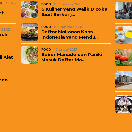
16 Juni
EL
29 November 2025
FOOD
6 Kuliner yang Wajib Dicoba
nt
Saat Berkunj…
20 September 2025
FOOD
ril 2025
Daftar Makanan Khas
ach
Indonesia yang Mendu…
16 Januari 2025
FOOD
Bubur Manado dan Paniki,
i Alat
Masuk Daftar Ma…
san