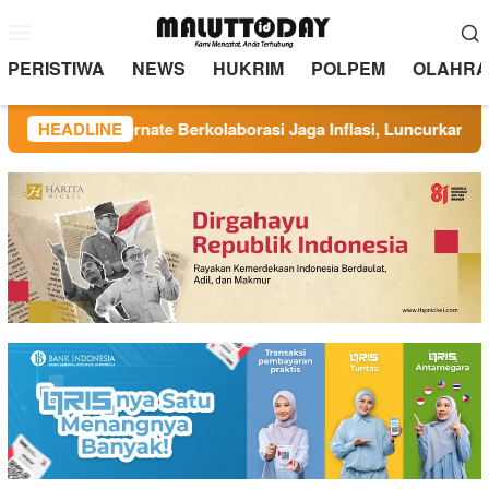
Loncat
Menu
ke
Mobile
konten
PERISTIWA
NEWS
HUKRIM
POLPEM
OLAHRA
TP PKK Ternate Berkolaborasi Jaga Inflasi, Luncurkan Program 
HEADLINE