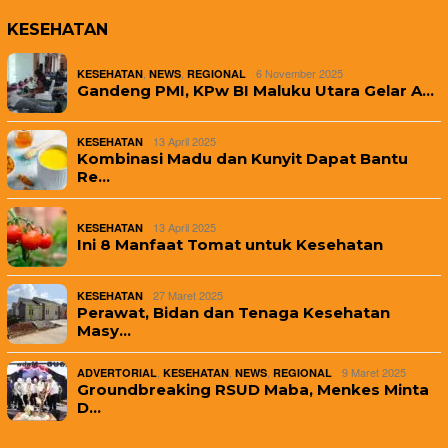
KESEHATAN
,
,
6 November 2025
KESEHATAN
NEWS
REGIONAL
Gandeng PMI, KPw BI Maluku Utara Gelar A…
13 April 2025
KESEHATAN
Kombinasi Madu dan Kunyit Dapat Bantu
Re…
13 April 2025
KESEHATAN
Ini 8 Manfaat Tomat untuk Kesehatan
27 Maret 2025
KESEHATAN
Perawat, Bidan dan Tenaga Kesehatan
Masy…
,
,
,
9 Maret 2025
ADVERTORIAL
KESEHATAN
NEWS
REGIONAL
Groundbreaking RSUD Maba, Menkes Minta
D…