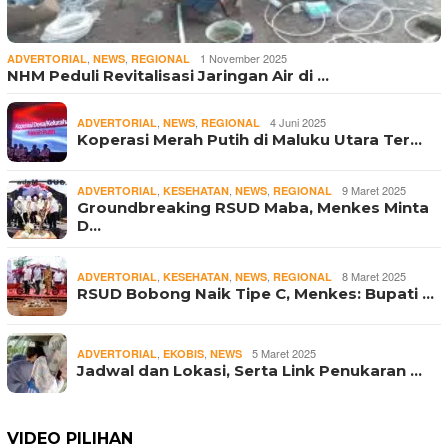
,
,
1 November 2025
ADVERTORIAL
NEWS
REGIONAL
NHM Peduli Revitalisasi Jaringan Air di …
,
,
4 Juni 2025
ADVERTORIAL
NEWS
REGIONAL
Koperasi Merah Putih di Maluku Utara Ter…
,
,
,
9 Maret 2025
ADVERTORIAL
KESEHATAN
NEWS
REGIONAL
Groundbreaking RSUD Maba, Menkes Minta
D…
,
,
,
8 Maret 2025
ADVERTORIAL
KESEHATAN
NEWS
REGIONAL
RSUD Bobong Naik Tipe C, Menkes: Bupati …
,
,
5 Maret 2025
ADVERTORIAL
EKOBIS
NEWS
Jadwal dan Lokasi, Serta Link Penukaran …
VIDEO PILIHAN