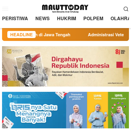
Loncat
Menu
ke
Mobile
konten
PERISTIWA
NEWS
HUKRIM
POLPEM
OLAHRA
, Bertumbuh di Jawa Tengah
HEADLINE
Administrasi Veteran Jadi 