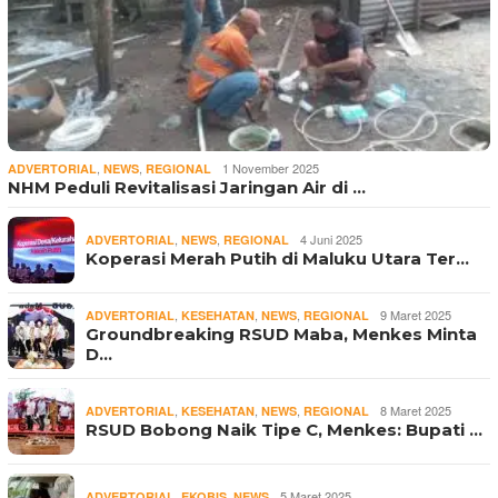
,
,
1 November 2025
ADVERTORIAL
NEWS
REGIONAL
NHM Peduli Revitalisasi Jaringan Air di …
,
,
4 Juni 2025
ADVERTORIAL
NEWS
REGIONAL
Koperasi Merah Putih di Maluku Utara Ter…
,
,
,
9 Maret 2025
ADVERTORIAL
KESEHATAN
NEWS
REGIONAL
Groundbreaking RSUD Maba, Menkes Minta
D…
,
,
,
8 Maret 2025
ADVERTORIAL
KESEHATAN
NEWS
REGIONAL
RSUD Bobong Naik Tipe C, Menkes: Bupati …
,
,
5 Maret 2025
ADVERTORIAL
EKOBIS
NEWS