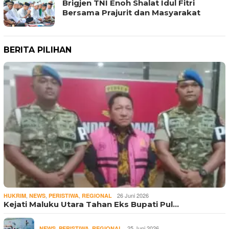
Brigjen TNI Enoh Shalat Idul Fitri
Bersama Prajurit dan Masyarakat
BERITA PILIHAN
,
,
,
26 Juni 2026
HUKRIM
NEWS
PERISTIWA
REGIONAL
Kejati Maluku Utara Tahan Eks Bupati Pul…
,
,
25 Juni 2026
NEWS
PERISTIWA
REGIONAL