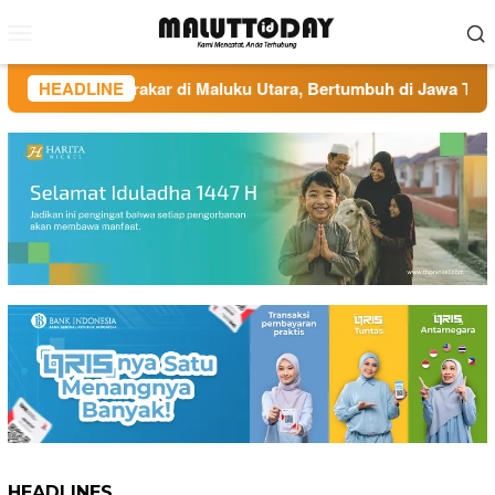
Loncat
Menu
ke
Mobile
konten
ted FC: Berakar di Maluku Utara, Bertumbuh di Jawa Tengah
HEADLINE
HEADLINES