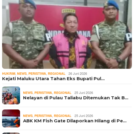
,
,
,
26 Juni 2026
HUKRIM
NEWS
PERISTIWA
REGIONAL
Kejati Maluku Utara Tahan Eks Bupati Pul…
,
,
25 Juni 2026
NEWS
PERISTIWA
REGIONAL
Nelayan di Pulau Taliabu Ditemukan Tak B…
,
,
25 Juni 2026
NEWS
PERISTIWA
REGIONAL
ABK KM Fish Gate Dilaporkan Hilang di Pe…