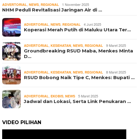
,
,
1 November 2025
ADVERTORIAL
NEWS
REGIONAL
NHM Peduli Revitalisasi Jaringan Air di …
,
,
4 Juni 2025
ADVERTORIAL
NEWS
REGIONAL
Koperasi Merah Putih di Maluku Utara Ter…
,
,
,
9 Maret 2025
ADVERTORIAL
KESEHATAN
NEWS
REGIONAL
Groundbreaking RSUD Maba, Menkes Minta
D…
,
,
,
8 Maret 2025
ADVERTORIAL
KESEHATAN
NEWS
REGIONAL
RSUD Bobong Naik Tipe C, Menkes: Bupati …
,
,
5 Maret 2025
ADVERTORIAL
EKOBIS
NEWS
Jadwal dan Lokasi, Serta Link Penukaran …
VIDEO PILIHAN