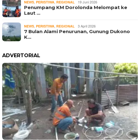
,
,
19 Juni 2026
NEWS
PERISTIWA
REGIONAL
Penumpang KM Dorolonda Melompat ke
Laut …
,
,
3 April 2026
NEWS
PERISTIWA
REGIONAL
7 Bulan Alami Penurunan, Gunung Dukono
K…
ADVERTORIAL